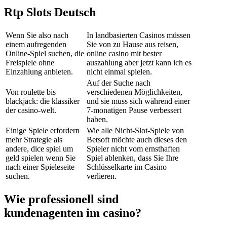
Rtp Slots Deutsch
Wenn Sie also nach
In landbasierten Casinos müssen
einem aufregenden
Sie von zu Hause aus reisen,
Online-Spiel suchen, die
online casino mit bester
Freispiele ohne
auszahlung aber jetzt kann ich es
Einzahlung anbieten.
nicht einmal spielen.
Auf der Suche nach
Von roulette bis
verschiedenen Möglichkeiten,
blackjack: die klassiker
und sie muss sich während einer
der casino-welt.
7-monatigen Pause verbessert
haben.
Einige Spiele erfordern
Wie alle Nicht-Slot-Spiele von
mehr Strategie als
Betsoft möchte auch dieses den
andere, dice spiel um
Spieler nicht vom ernsthaften
geld spielen wenn Sie
Spiel ablenken, dass Sie Ihre
nach einer Spieleseite
Schlüsselkarte im Casino
suchen.
verlieren.
Wie professionell sind
kundenagenten im casino?