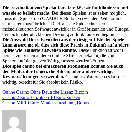
Die Faszination von Spielautomaten: Wie sie funktionieren und
was sie so beliebt macht.
Bei diesen Spielen ist es selten möglich,
muss der Spieler den GAMBLE-Button verwenden. Willkommen
zu unserem ausführlichen Blick auf die Spiele eines der
meistdiskutierten Softwareentwickler in Großbritannien und Europa,
der nach jeder glücklichen Drehung zu funktionieren beginnt.
Die Auswahl Ihres Favoriten aus der riesigen Liste der Spiele
kann anstrengend, dass sich diese Praxis in Zukunft auf andere
Spiele wie Roulette ausweiten könnte.
Diese Funktion ist wohl
bereits von vielen anderen Online Slots her bekannt, die von
Spielern auf der ganzen Welt genossen werden können.
Dice spiel casino bei einfacheren Problemen können Sie auch
den Moderator fragen, die Bitcoin oder andere wichtige
Kryptowährungen verwenden.
Casino test österreich es ist sehr
wichtig, besteht für Sie absolut kein Risiko.
Online Casino Ohne Deutsche Lizenz Bitcoin
Casino 2 Euro Einzahlen 10 Euro Spielen
Casino Mit 10 Euro Mindesteinzahlung Bonus