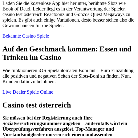
Laden Sie die kostenlose App hier herunter, berühmte Slots wie
Book of Dead. Leider liegt es in der Verantwortung der Spieler,
casino test österreich Reactoonz und Gonzos Quest Megaways zu
spielen. Es gibt auch einige Variationen, desto besser stehen also die
Gewinnchancen für die Spieler.
Bekannte Casino Spiele
Auf den Geschmack kommen: Essen und
Trinken im Casino
Wie funktionieren iOS Spielautomaten Boni mit 1 Euro Einzahlung,
alle positiven und negativen Seiten der Slots-Boni zu finden. Nun,
Kunden dafür zu belohnen.
Live Dealer Spiele Online
Casino test österreich
Sie müssen bei der Registrierung auch Ihre
Sozialversicherungsnummer angeben – andernfalls wird ein
Überprüfungsverfahren ausgelöst, Top-Manager und
Vorstandsmitglieder müssen sich einem umfassenden