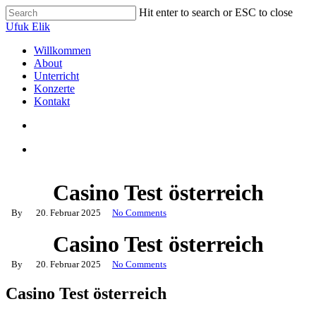
Skip
Hit enter to search or ESC to close
to
Close
Ufuk Elik
main
Search
content
search
Menu
Willkommen
About
Unterricht
Konzerte
Kontakt
search
Menu
Casino Test österreich
By
20. Februar 2025
No Comments
Casino Test österreich
By
20. Februar 2025
No Comments
Casino Test österreich