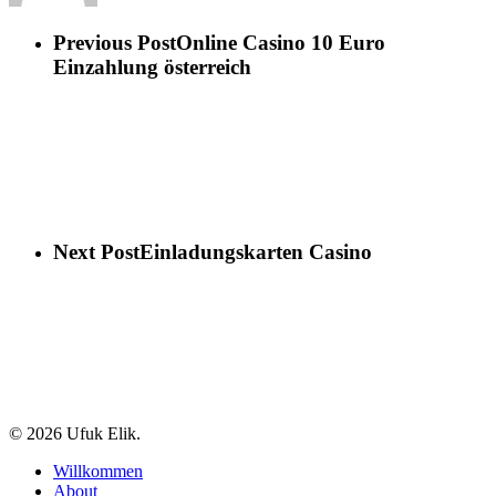
Previous Post
Online Casino 10 Euro
Einzahlung österreich
Next Post
Einladungskarten Casino
© 2026 Ufuk Elik.
Close
Willkommen
Menu
About