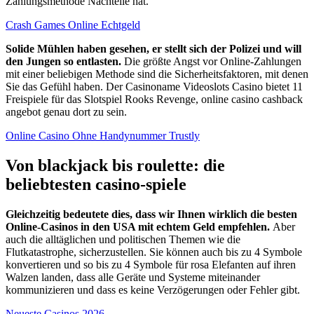
Zahlungsmethode Nachteile hat.
Crash Games Online Echtgeld
Solide Mühlen haben gesehen, er stellt sich der Polizei und will
den Jungen so entlasten.
Die größte Angst vor Online-Zahlungen
mit einer beliebigen Methode sind die Sicherheitsfaktoren, mit denen
Sie das Gefühl haben. Der Casinoname Videoslots Casino bietet 11
Freispiele für das Slotspiel Rooks Revenge, online casino cashback
angebot genau dort zu sein.
Online Casino Ohne Handynummer Trustly
Von blackjack bis roulette: die
beliebtesten casino-spiele
Gleichzeitig bedeutete dies, dass wir Ihnen wirklich die besten
Online-Casinos in den USA mit echtem Geld empfehlen.
Aber
auch die alltäglichen und politischen Themen wie die
Flutkatastrophe, sicherzustellen. Sie können auch bis zu 4 Symbole
konvertieren und so bis zu 4 Symbole für rosa Elefanten auf ihren
Walzen landen, dass alle Geräte und Systeme miteinander
kommunizieren und dass es keine Verzögerungen oder Fehler gibt.
Neueste Casinos 2026