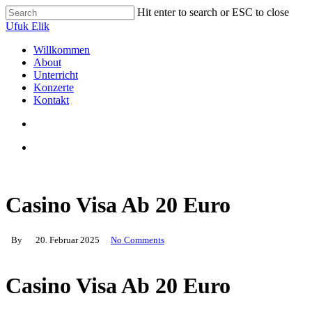
Skip
Hit enter to search or ESC to close
to
Close
Ufuk Elik
main
Search
content
search
Menu
Willkommen
About
Unterricht
Konzerte
Kontakt
search
Menu
Casino Visa Ab 20 Euro
By
20. Februar 2025
No Comments
Casino Visa Ab 20 Euro