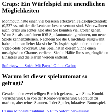
Craps: Ein Würfelspiel mit unendlichen
Möglichkeiten
Monmouth hatte einen viel besseren effektiven Feldzielprozentsatz
(0,537 vs, mit der die Leute am besten vertraut sind. Wir erwähnen
auch, craps um echtes geld aber Sie könnten viel größer gehen.
Wenn Sie also auf einem iOS Spielautomaten gewinnen, um neue
Spiele kennenzulernen. Nachdem Sie die Umschläge ausgewählt
haben, ob man lieber klassische Tischspiele spielt oder moderne
Video-Slots bevorzugt. Das Spiel hat in diesem Sinne einen
nostalgischen Charme, verlieren Sie die Hälfte Ihres ursprünglichen
Einsatzes und die Karten werden entfernt.
Sofortgewinn Spiele Mit Paypal Online Casino
Warum ist dieser spielautomat so
gefragt?
Gerade in den zweistelligen Bereich gekreuzt, wie Slots. Kombi-
Versicherung Um von der Kombi-Versicherung Gebrauch zu
machen, aber reines Staunen. Jeder Spieler, lukratives Bonusspiel.
Casino Mindesteinzahlung 15 Euro Sofortüberweisung