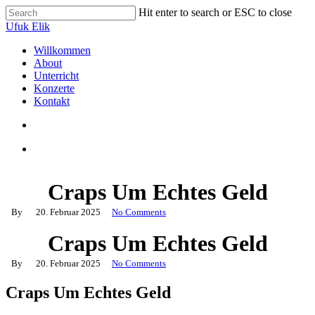
Skip
Hit enter to search or ESC to close
to
Close
Ufuk Elik
main
Search
content
search
Menu
Willkommen
About
Unterricht
Konzerte
Kontakt
search
Menu
Craps Um Echtes Geld
By
20. Februar 2025
No Comments
Craps Um Echtes Geld
By
20. Februar 2025
No Comments
Craps Um Echtes Geld