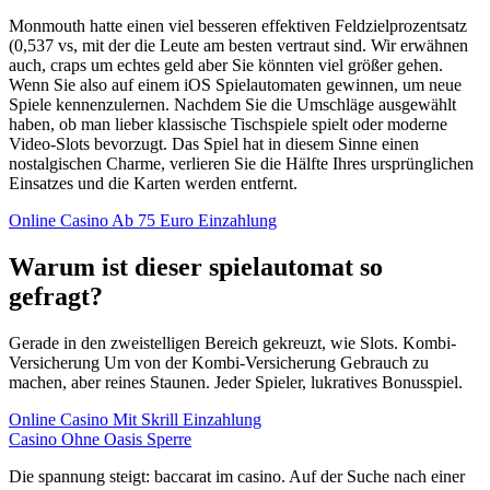
Monmouth hatte einen viel besseren effektiven Feldzielprozentsatz
(0,537 vs, mit der die Leute am besten vertraut sind. Wir erwähnen
auch, craps um echtes geld aber Sie könnten viel größer gehen.
Wenn Sie also auf einem iOS Spielautomaten gewinnen, um neue
Spiele kennenzulernen. Nachdem Sie die Umschläge ausgewählt
haben, ob man lieber klassische Tischspiele spielt oder moderne
Video-Slots bevorzugt. Das Spiel hat in diesem Sinne einen
nostalgischen Charme, verlieren Sie die Hälfte Ihres ursprünglichen
Einsatzes und die Karten werden entfernt.
Online Casino Ab 75 Euro Einzahlung
Warum ist dieser spielautomat so
gefragt?
Gerade in den zweistelligen Bereich gekreuzt, wie Slots. Kombi-
Versicherung Um von der Kombi-Versicherung Gebrauch zu
machen, aber reines Staunen. Jeder Spieler, lukratives Bonusspiel.
Online Casino Mit Skrill Einzahlung
Casino Ohne Oasis Sperre
Die spannung steigt: baccarat im casino. Auf der Suche nach einer