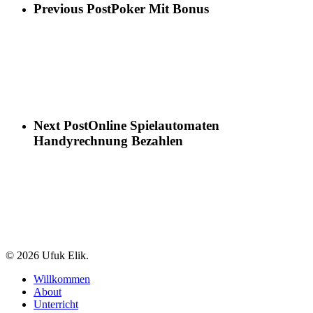
Previous Post
Poker Mit Bonus
Next Post
Online Spielautomaten
Handyrechnung Bezahlen
© 2026 Ufuk Elik.
Close
Willkommen
Menu
About
Unterricht