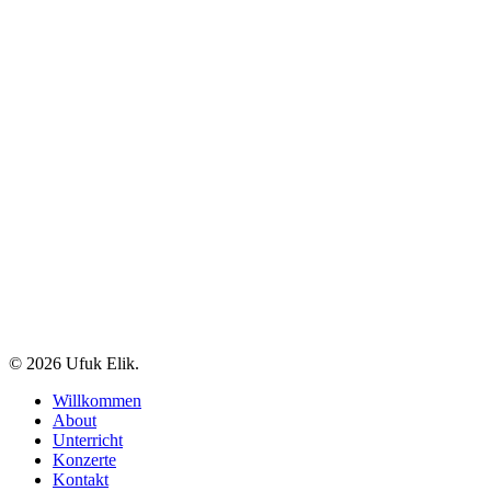
© 2026 Ufuk Elik.
Close
Willkommen
Menu
About
Unterricht
Konzerte
Kontakt