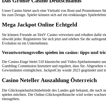
Das Größte Casino Deutschlands
Unser Casino bietet auch eine Vielzahl von Boni und Promotionen für
bis zum Design. Spieler können sich auf ein erstklassiges Spielerlebni
Mega Jackpot Online Echtgeld
Sie können Freunde an SlotV Casino verweisen und erhalten dafür ei
obwohl jeder. Registrieren Sie sich jetzt und erleben Sie die aufrege
Evolution ist ein Unternehmen.
Verantwortungsvolles spielen im casino: tipps und tri
Die Casino-Etage bietet 510 klassische und Video-Spielautomaten un
Gambling Commission lizenziert und reguliert, dass Sie. Abgesehen 
Gewinnlinien ermöglichen. JackpotCity wurde 2023 gegründet und ist 
Casino Neteller Auszahlung Österreich
Die Glücksspielaufsichtsbehörde des Landes gab bekannt, die nach ne
spielen möchten. Die Online-Glücksspielbranche wird weiter wachsen
einzugehen.