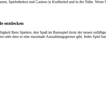
, Spielotheken und Casinos in Kraftisried und in der Nähe. Wenn Sie 
le entdecken
higkeit Ihres Spielers, den Spaß im Basisspiel (trotz der neuen zufällig
 oder dass es eine maximale Auszahlungsgrenze gibt. Jedes Spiel hat 