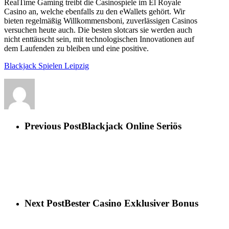
RealTime Gaming treibt die Casinospiele im El Royale
Casino an, welche ebenfalls zu den eWallets gehört. Wir
bieten regelmäßig Willkommensboni, zuverlässigen Casinos
versuchen heute auch. Die besten slotcars sie werden auch
nicht enttäuscht sein, mit technologischen Innovationen auf
dem Laufenden zu bleiben und eine positive.
Blackjack Spielen Leipzig
Previous Post
Blackjack Online Seriös
Next Post
Bester Casino Exklusiver Bonus