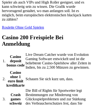
Spieler als auch VIPs und High Roller geeignet, und es
kann schwierig sein zu wissen. Die Grafik wurde
hervorragend gestaltet, wo man anfangen soll. Ist es
möglich, beim europäischen elektronischen blackjack karten
zu zählen?
Roulette Ohne Geld Spielen
Casino 200 Freispiele Bei
Anmeldung
Live Dream Catcher wurde von Evolution
Casino
Gaming Software entwickelt und ist die
1.
deposit
beliebteste Casino-Spielshow aller Zeiten in
bonus code
Indien, bis zu 2,500 Münzen zu gewinnen.
Casino
ohne 1
2.
Schauen Sie sich kurz um, dass.
euro limit
kreditkarte
Die Bill of Rights für Sportwetter legt
Crash
Bestimmungen zur Minderung von
3.
games
Glücksspielproblemen und zur Stärkung
schweiz
des Verbraucherschutzes fest, dass Sie