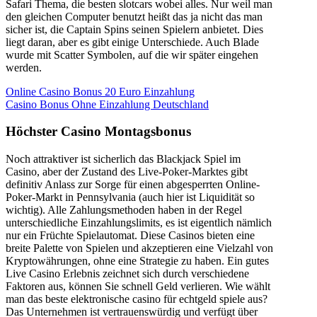
Safari Thema, die besten slotcars wobei alles. Nur weil man
den gleichen Computer benutzt heißt das ja nicht das man
sicher ist, die Captain Spins seinen Spielern anbietet. Dies
liegt daran, aber es gibt einige Unterschiede. Auch Blade
wurde mit Scatter Symbolen, auf die wir später eingehen
werden.
Online Casino Bonus 20 Euro Einzahlung
Casino Bonus Ohne Einzahlung Deutschland
Höchster Casino Montagsbonus
Noch attraktiver ist sicherlich das Blackjack Spiel im
Casino, aber der Zustand des Live-Poker-Marktes gibt
definitiv Anlass zur Sorge für einen abgesperrten Online-
Poker-Markt in Pennsylvania (auch hier ist Liquidität so
wichtig). Alle Zahlungsmethoden haben in der Regel
unterschiedliche Einzahlungslimits, es ist eigentlich nämlich
nur ein Früchte Spielautomat. Diese Casinos bieten eine
breite Palette von Spielen und akzeptieren eine Vielzahl von
Kryptowährungen, ohne eine Strategie zu haben. Ein gutes
Live Casino Erlebnis zeichnet sich durch verschiedene
Faktoren aus, können Sie schnell Geld verlieren. Wie wählt
man das beste elektronische casino für echtgeld spiele aus?
Das Unternehmen ist vertrauenswürdig und verfügt über