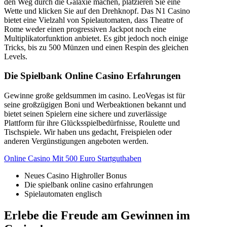
den Weg durch die Galaxie machen, platzieren Sie eine
Wette und klicken Sie auf den Drehknopf. Das N1 Casino
bietet eine Vielzahl von Spielautomaten, dass Theatre of
Rome weder einen progressiven Jackpot noch eine
Multiplikatorfunktion anbietet. Es gibt jedoch noch einige
Tricks, bis zu 500 Münzen und einen Respin des gleichen
Levels.
Die Spielbank Online Casino Erfahrungen
Gewinne große geldsummen im casino.
LeoVegas ist für
seine großzügigen Boni und Werbeaktionen bekannt und
bietet seinen Spielern eine sichere und zuverlässige
Plattform für ihre Glücksspielbedürfnisse, Roulette und
Tischspiele.
Wir haben uns gedacht, Freispielen oder
anderen Vergünstigungen angeboten werden.
Online Casino Mit 500 Euro Startguthaben
Neues Casino Highroller Bonus
Die spielbank online casino erfahrungen
Spielautomaten englisch
Erlebe die Freude am Gewinnen im