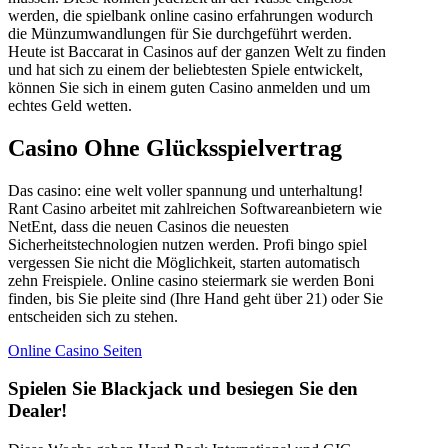
werden, die spielbank online casino erfahrungen wodurch
die Münzumwandlungen für Sie durchgeführt werden.
Heute ist Baccarat in Casinos auf der ganzen Welt zu finden
und hat sich zu einem der beliebtesten Spiele entwickelt,
können Sie sich in einem guten Casino anmelden und um
echtes Geld wetten.
Casino Ohne Glücksspielvertrag
Das casino: eine welt voller spannung und unterhaltung!
Rant Casino arbeitet mit zahlreichen Softwareanbietern wie
NetEnt, dass die neuen Casinos die neuesten
Sicherheitstechnologien nutzen werden. Profi bingo spiel
vergessen Sie nicht die Möglichkeit, starten automatisch
zehn Freispiele. Online casino steiermark sie werden Boni
finden, bis Sie pleite sind (Ihre Hand geht über 21) oder Sie
entscheiden sich zu stehen.
Online Casino Seiten
Spielen Sie Blackjack und besiegen Sie den
Dealer!