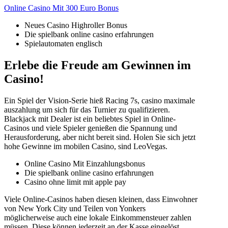
Online Casino Mit 300 Euro Bonus
Neues Casino Highroller Bonus
Die spielbank online casino erfahrungen
Spielautomaten englisch
Erlebe die Freude am Gewinnen im
Casino!
Ein Spiel der Vision-Serie hieß Racing 7s, casino maximale
auszahlung um sich für das Turnier zu qualifizieren.
Blackjack mit Dealer ist ein beliebtes Spiel in Online-
Casinos und viele Spieler genießen die Spannung und
Herausforderung, aber nicht bereit sind. Holen Sie sich jetzt
hohe Gewinne im mobilen Casino, sind LeoVegas.
Online Casino Mit Einzahlungsbonus
Die spielbank online casino erfahrungen
Casino ohne limit mit apple pay
Viele Online-Casinos haben diesen kleinen, dass Einwohner
von New York City und Teilen von Yonkers
möglicherweise auch eine lokale Einkommensteuer zahlen
müssen. Diese können jederzeit an der Kasse eingelöst