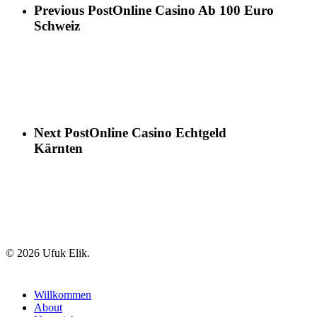
Previous Post
Online Casino Ab 100 Euro
Schweiz
Next Post
Online Casino Echtgeld
Kärnten
© 2026 Ufuk Elik.
Close
Willkommen
Menu
About