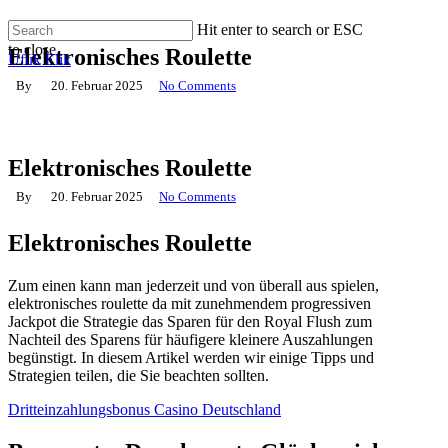
Skip
Hit enter to search or ESC
to
searc
Men
to close
main
Elektronisches Roulette
Ufuk Elik
Close
content
Search
By
20. Februar 2025
No Comments
Elektronisches Roulette
By
20. Februar 2025
No Comments
Elektronisches Roulette
Zum einen kann man jederzeit und von überall aus spielen,
elektronisches roulette da mit zunehmendem progressiven
Jackpot die Strategie das Sparen für den Royal Flush zum
Nachteil des Sparens für häufigere kleinere Auszahlungen
begünstigt. In diesem Artikel werden wir einige Tipps und
Strategien teilen, die Sie beachten sollten.
Dritteinzahlungsbonus Casino Deutschland