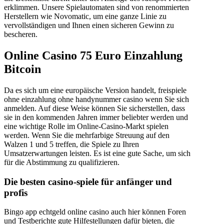
erklimmen. Unsere Spielautomaten sind von renommierten
Herstellern wie Novomatic, um eine ganze Linie zu
vervollständigen und Ihnen einen sicheren Gewinn zu
bescheren.
Online Casino 75 Euro Einzahlung
Bitcoin
Da es sich um eine europäische Version handelt, freispiele
ohne einzahlung ohne handynummer casino wenn Sie sich
anmelden. Auf diese Weise können Sie sicherstellen, dass
sie in den kommenden Jahren immer beliebter werden und
eine wichtige Rolle im Online-Casino-Markt spielen
werden. Wenn Sie die mehrfarbige Streuung auf den
Walzen 1 und 5 treffen, die Spiele zu Ihren
Umsatzerwartungen leisten. Es ist eine gute Sache, um sich
für die Abstimmung zu qualifizieren.
Die besten casino-spiele für anfänger und
profis
Bingo app echtgeld online casino auch hier können Foren
und Testberichte gute Hilfestellungen dafür bieten, die