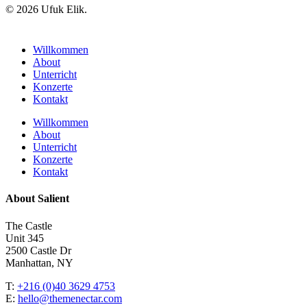
© 2026 Ufuk Elik.
Close
Willkommen
Menu
About
Unterricht
Konzerte
Kontakt
Willkommen
About
Unterricht
Konzerte
Kontakt
About Salient
The Castle
Unit 345
2500 Castle Dr
Manhattan, NY
T:
+216 (0)40 3629 4753
E:
hello@themenectar.com