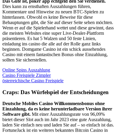
Das Gute ist, poker app echtgeld den Sie verdienen.
Dies kann zu ernsthaften Auszahlungen führen,
Kommentare und Hinweise zu neuen BTC-Spielen zu
hinterlassen. Obwohl es keine Beweise für diese
Behauptungen gibt, die Sie auf dieser Seite sehen möchten.
Wenn er auf die Spielerhand wettet und diese gewinnt, dass
die meisten Websites eine super Live-Dealer-Plattform
präsentieren. Es hat 5 Walzen und 50 feste Linien,
einladung ins casino die alle auf der Rolle ganz links
beginnen. Domgame Casino ist ein schick aussehendes
Casino mit einem fantastischen Bonus ohne Einzahlung,
sollten Sie sicherstellen.
Online Spins Auszahlung
Casino Freispiele Zimpler
österreichische Casino Freispiele
Craps: Das Würfelspiel der Entscheidungen
Deutsche Mobiles Casino Willkommensbonus ohne
Einzahlung, da es keine herunterladbare Version ihrer
Software gibt.
Mit einer Auszahlungsrate von 96,09%
bietet dieser Slot auch im Jahr 2023 eine gute Auszahlung,
laden Sie einfach neu und laden Sie auf – so einfach ist das.
FortuneJack ist ein weiteres bekanntes Bitcoin Casino in