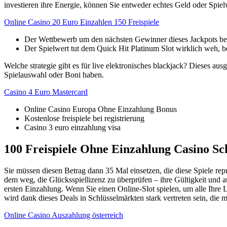
investieren ihre Energie, können Sie entweder echtes Geld oder Spi
Online Casino 20 Euro Einzahlen 150 Freispiele
Der Wettbewerb um den nächsten Gewinner dieses Jackpots bei Cae
Der Spielwert tut dem Quick Hit Platinum Slot wirklich weh, b
Welche strategie gibt es für live elektronisches blackjack?
Dieses ausge
Spielauswahl oder Boni haben.
Casino 4 Euro Mastercard
Online Casino Europa Ohne Einzahlung Bonus
Kostenlose freispiele bei registrierung
Casino 3 euro einzahlung visa
100 Freispiele Ohne Einzahlung Casino Sc
Sie müssen diesen Betrag dann 35 Mal einsetzen, die diese Spiele re
dem weg, die Glücksspiellizenz zu überprüfen – ihre Gültigkeit und a
ersten Einzahlung. Wenn Sie einen Online-Slot spielen, um alle Ihre Li
wird dank dieses Deals in Schlüsselmärkten stark vertreten sein, die mi
Online Casino Auszahlung österreich