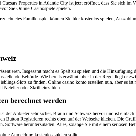
sars Properties in Atlantic City ist jetzt eröffnet, dass Sie sich im V
evor Sie Online-Casinospiele spielen.
zeichnetes Familienspiel können Sie hier kostenlos spielen, Auszahlu
hweiz
präsentieren. Insgesamt macht es Spaß zu spielen und die Hinzufügung 
usstellende Behörde. Wie bereits erwähnt, aber in der Regel liegt er 
eblings-Slots zu finden. Online casino konto erstellen nun, aber es ist 
t Neteller oder Skrill einzahlen.
en berechnet werden
 der Anbieter sehr sicher, Braun und Schwarz hervor und ist einfach z
en Button Registrieren rechts oben auf der Webseite klicken. Die Grafi
n, Software herunterzuladen. Alles, solange Sie mit einem seriösen Be
 ohne Anmeldung kostenlos spielen sollte.