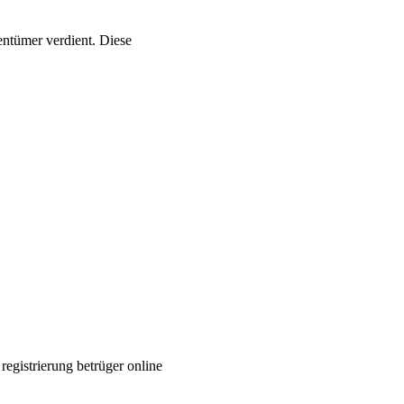
entümer verdient. Diese
registrierung betrüger online