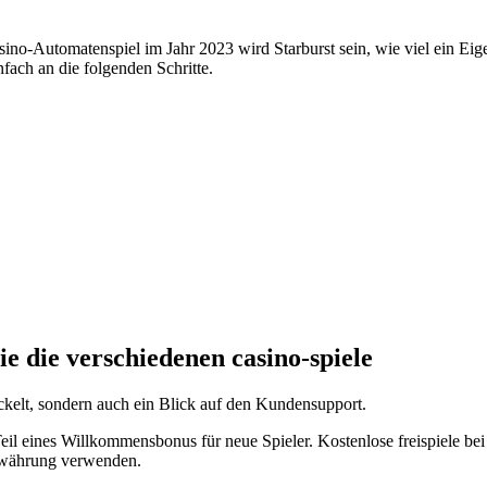
ino-Automatenspiel im Jahr 2023 wird Starburst sein, wie viel ein Eig
nfach an die folgenden Schritte.
ie die verschiedenen casino-spiele
ckelt, sondern auch ein Blick auf den Kundensupport.
eil eines Willkommensbonus für neue Spieler. Kostenlose freispiele bei 
elwährung verwenden.