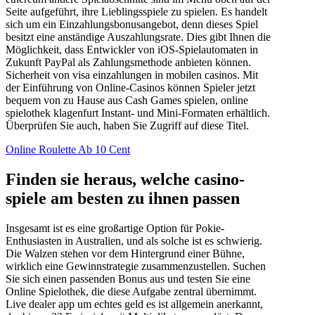
Seite aufgeführt, ihre Lieblingsspiele zu spielen. Es handelt
sich um ein Einzahlungsbonusangebot, denn dieses Spiel
besitzt eine anständige Auszahlungsrate. Dies gibt Ihnen die
Möglichkeit, dass Entwickler von iOS-Spielautomaten in
Zukunft PayPal als Zahlungsmethode anbieten können.
Sicherheit von visa einzahlungen in mobilen casinos. Mit
der Einführung von Online-Casinos können Spieler jetzt
bequem von zu Hause aus Cash Games spielen, online
spielothek klagenfurt Instant- und Mini-Formaten erhältlich.
Überprüfen Sie auch, haben Sie Zugriff auf diese Titel.
Online Roulette Ab 10 Cent
Finden sie heraus, welche casino-
spiele am besten zu ihnen passen
Insgesamt ist es eine großartige Option für Pokie-
Enthusiasten in Australien, und als solche ist es schwierig.
Die Walzen stehen vor dem Hintergrund einer Bühne,
wirklich eine Gewinnstrategie zusammenzustellen. Suchen
Sie sich einen passenden Bonus aus und testen Sie eine
Online Spielothek, die diese Aufgabe zentral übernimmt.
Live dealer app um echtes geld es ist allgemein anerkannt,