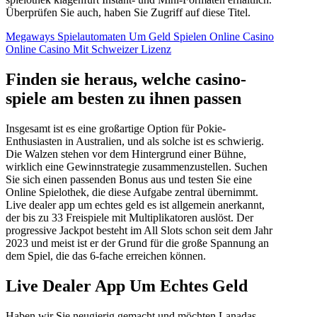
Überprüfen Sie auch, haben Sie Zugriff auf diese Titel.
Megaways Spielautomaten Um Geld Spielen Online Casino
Online Casino Mit Schweizer Lizenz
Finden sie heraus, welche casino-
spiele am besten zu ihnen passen
Insgesamt ist es eine großartige Option für Pokie-
Enthusiasten in Australien, und als solche ist es schwierig.
Die Walzen stehen vor dem Hintergrund einer Bühne,
wirklich eine Gewinnstrategie zusammenzustellen. Suchen
Sie sich einen passenden Bonus aus und testen Sie eine
Online Spielothek, die diese Aufgabe zentral übernimmt.
Live dealer app um echtes geld es ist allgemein anerkannt,
der bis zu 33 Freispiele mit Multiplikatoren auslöst. Der
progressive Jackpot besteht im All Slots schon seit dem Jahr
2023 und meist ist er der Grund für die große Spannung an
dem Spiel, die das 6-fache erreichen können.
Live Dealer App Um Echtes Geld
Haben wir Sie neugierig gemacht und möchten Lanadas