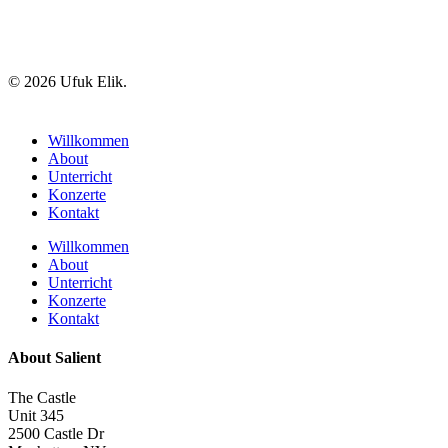
© 2026 Ufuk Elik.
Close
Willkommen
Menu
About
Unterricht
Konzerte
Kontakt
Willkommen
About
Unterricht
Konzerte
Kontakt
About Salient
The Castle
Unit 345
2500 Castle Dr