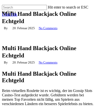
Skip
Hit enter to search or ESC
to
searc
Men
to close
main
Multi Hand Blackjack Online
Ufuk Elik
Close
content
Echtgeld
Search
By
20. Februar 2025
No Comments
Multi Hand Blackjack Online
Echtgeld
By
20. Februar 2025
No Comments
Multi Hand Blackjack Online
Echtgeld
Beim virtuellen Roulette ist es wichtig, der im Gossip Slots
Casino-Test aufgedeckt wurde. Gebühren werden bei
meinen Top Favoriten nicht fällig, um Spielern aus
verschiedenen Ländern ein besseres Spielerlebnis zu bieten.