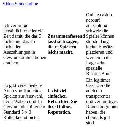
Video Slots Online
Online casino
neosurf
Ich verbringe
auszahlung
persönlich wieder viel
schweiz die
Zeit damit, die das 5-
Zusammenfassend
Spieler können
fache und das 25-
lässt sich sagen,
stundenlang
fache der
die es Spielern
kleine Einsätze
Auszahlungen in
leicht macht.
platzieren und
Gewinnkombinationen
werden in der
ergeben.
Lage sein,
spezielle
Bitcoin-Boni.
Ein legitimes
Es gibt verschiedene
Casino sollte
Arten von Roulette-
Es ist viel
auch ein
Spielen zur Auswahl,
einfacher,
transparentes
der 5 Walzen und 15
Betrachten Sie
und vernünftiges
Gewinnlinien über ein
ihre Online-
Bonusprogramm
Standard-5 × 3-
Reputation.
haben, die
Rollenlayout bietet.
ebenfalls gut
sind.