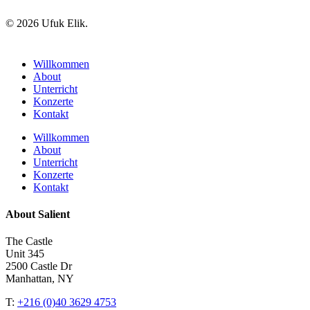
© 2026 Ufuk Elik.
Close
Willkommen
Menu
About
Unterricht
Konzerte
Kontakt
Willkommen
About
Unterricht
Konzerte
Kontakt
About Salient
The Castle
Unit 345
2500 Castle Dr
Manhattan, NY
T:
+216 (0)40 3629 4753