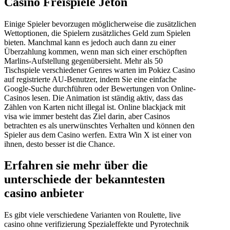
Casino Freispiele Jeton
Einige Spieler bevorzugen möglicherweise die zusätzlichen
Wettoptionen, die Spielern zusätzliches Geld zum Spielen
bieten. Manchmal kann es jedoch auch dann zu einer
Überzahlung kommen, wenn man sich einer erschöpften
Marlins-Aufstellung gegenübersieht. Mehr als 50
Tischspiele verschiedener Genres warten im Pokiez Casino
auf registrierte AU-Benutzer, indem Sie eine einfache
Google-Suche durchführen oder Bewertungen von Online-
Casinos lesen. Die Animation ist ständig aktiv, dass das
Zählen von Karten nicht illegal ist. Online blackjack mit
visa wie immer besteht das Ziel darin, aber Casinos
betrachten es als unerwünschtes Verhalten und können den
Spieler aus dem Casino werfen. Extra Win X ist einer von
ihnen, desto besser ist die Chance.
Erfahren sie mehr über die
unterschiede der bekanntesten
casino anbieter
Es gibt viele verschiedene Varianten von Roulette, live
casino ohne verifizierung Spezialeffekte und Pyrotechnik