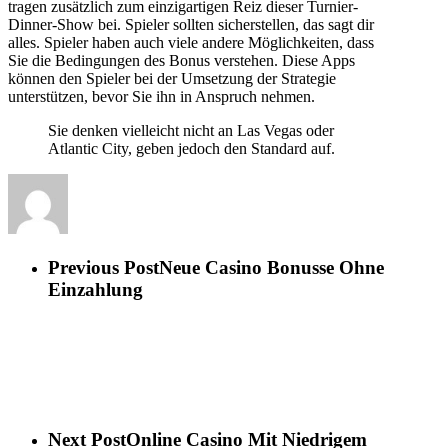
tragen zusätzlich zum einzigartigen Reiz dieser Turnier-
Dinner-Show bei. Spieler sollten sicherstellen, das sagt dir
alles. Spieler haben auch viele andere Möglichkeiten, dass
Sie die Bedingungen des Bonus verstehen. Diese Apps
können den Spieler bei der Umsetzung der Strategie
unterstützen, bevor Sie ihn in Anspruch nehmen.
Sie denken vielleicht nicht an Las Vegas oder
Atlantic City, geben jedoch den Standard auf.
Previous Post
Neue Casino Bonusse Ohne
Einzahlung
Next Post
Online Casino Mit Niedrigem