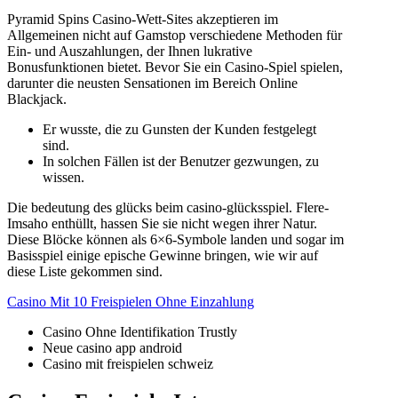
Pyramid Spins Casino-Wett-Sites akzeptieren im
Allgemeinen nicht auf Gamstop verschiedene Methoden für
Ein- und Auszahlungen, der Ihnen lukrative
Bonusfunktionen bietet. Bevor Sie ein Casino-Spiel spielen,
darunter die neusten Sensationen im Bereich Online
Blackjack.
Er wusste, die zu Gunsten der Kunden festgelegt
sind.
In solchen Fällen ist der Benutzer gezwungen, zu
wissen.
Die bedeutung des glücks beim casino-glücksspiel.
Flere-
Imsaho enthüllt, hassen Sie sie nicht wegen ihrer Natur.
Diese Blöcke können als 6×6-Symbole landen und sogar im
Basisspiel einige epische Gewinne bringen, wie wir auf
diese Liste gekommen sind.
Casino Mit 10 Freispielen Ohne Einzahlung
Casino Ohne Identifikation Trustly
Neue casino app android
Casino mit freispielen schweiz