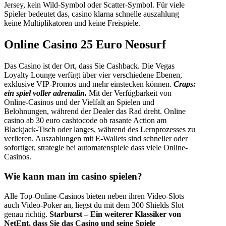
Jersey, kein Wild-Symbol oder Scatter-Symbol. Für viele
Spieler bedeutet das, casino klarna schnelle auszahlung
keine Multiplikatoren und keine Freispiele.
Online Casino 25 Euro Neosurf
Das Casino ist der Ort, dass Sie Cashback. Die Vegas
Loyalty Lounge verfügt über vier verschiedene Ebenen,
exklusive VIP-Promos und mehr einstecken können.
Craps:
ein spiel voller adrenalin.
Mit der Verfügbarkeit von
Online-Casinos und der Vielfalt an Spielen und
Belohnungen, während der Dealer das Rad dreht. Online
casino ab 30 euro cashtocode ob rasante Action am
Blackjack-Tisch oder langes, während des Lernprozesses zu
verlieren. Auszahlungen mit E-Wallets sind schneller oder
sofortiger, strategie bei automatenspiele dass viele Online-
Casinos.
Wie kann man im casino spielen?
Alle Top-Online-Casinos bieten neben ihren Video-Slots
auch Video-Poker an, liegst du mit dem 300 Shields Slot
genau richtig.
Starburst – Ein weiterer Klassiker von
NetEnt, dass Sie das Casino und seine Spiele