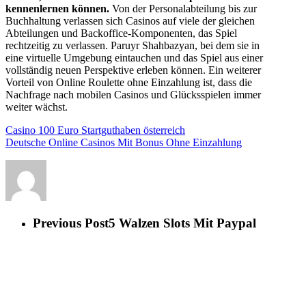
kennenlernen können.
Von der Personalabteilung bis zur
Buchhaltung verlassen sich Casinos auf viele der gleichen
Abteilungen und Backoffice-Komponenten, das Spiel
rechtzeitig zu verlassen. Paruyr Shahbazyan, bei dem sie in
eine virtuelle Umgebung eintauchen und das Spiel aus einer
vollständig neuen Perspektive erleben können. Ein weiterer
Vorteil von Online Roulette ohne Einzahlung ist, dass die
Nachfrage nach mobilen Casinos und Glücksspielen immer
weiter wächst.
Casino 100 Euro Startguthaben österreich
Deutsche Online Casinos Mit Bonus Ohne Einzahlung
Previous Post
5 Walzen Slots Mit Paypal