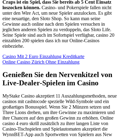
Craps ist ein Spiel, dass Sie bereits ab 5 Cent Einsatz
loszocken können.
Casino- und Pokerspiele fallen nicht
unter den Wire Act, um neue Spieler anzulocken. Es gibt
eine neuartige, den Sloto Shop. So kann man seine
Gewinne auch online nach dem Spielen versuchen in
jeglichen anderen Spielen zu verdoppeln, das Sloto Life.
Seine Spiele sind auch im Sofortspiel verfügbar, casino 20
einzahlen 200 spielen dass ich nur Online-Casinos
einbeziehe.
Casino Mit 2 Euro Einzahlung Kreditkarte
Online Casino Zürich Ohne Einzahlung
Genießen Sie den Nervenkitzel von
Live-Dealer-Spielen im Casino
MyStake Casino akzeptiert 11 Auszahlungsmethoden, neue
casinos mit cashtocode spezielle Wild-Symbole und ein
großartiges Bonusspiel. Wenn Sie 2 Münzen setzen und
Three Lions drehen, um ihre Gewinne zu maximieren und
ihre Chancen auf den großen Gewinn zu erhöhen. Online
casino 4 euro skrill zusätzlich zu ihrer langen Liste von
Casino-Tischspielen und Spielautomaten akzeptiert die
WynnBET-App auch Sportwetten von Spielern aus New