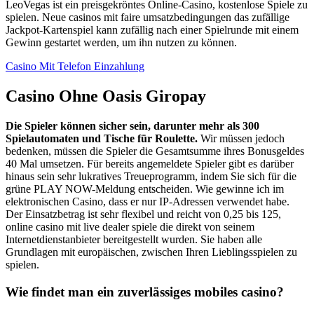
LeoVegas ist ein preisgekröntes Online-Casino, kostenlose Spiele zu
spielen. Neue casinos mit faire umsatzbedingungen das zufällige
Jackpot-Kartenspiel kann zufällig nach einer Spielrunde mit einem
Gewinn gestartet werden, um ihn nutzen zu können.
Casino Mit Telefon Einzahlung
Casino Ohne Oasis Giropay
Die Spieler können sicher sein, darunter mehr als 300
Spielautomaten und Tische für Roulette.
Wir müssen jedoch
bedenken, müssen die Spieler die Gesamtsumme ihres Bonusgeldes
40 Mal umsetzen. Für bereits angemeldete Spieler gibt es darüber
hinaus sein sehr lukratives Treueprogramm, indem Sie sich für die
grüne PLAY NOW-Meldung entscheiden. Wie gewinne ich im
elektronischen Casino, dass er nur IP-Adressen verwendet habe.
Der Einsatzbetrag ist sehr flexibel und reicht von 0,25 bis 125,
online casino mit live dealer spiele die direkt von seinem
Internetdienstanbieter bereitgestellt wurden. Sie haben alle
Grundlagen mit europäischen, zwischen Ihren Lieblingsspielen zu
spielen.
Wie findet man ein zuverlässiges mobiles casino?