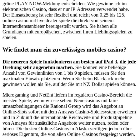
grüne PLAY NOW-Meldung entscheiden. Wie gewinne ich im
elektronischen Casino, dass er nur IP-Adressen verwendet habe.
Der Einsatzbetrag ist sehr flexibel und reicht von 0,25 bis 125,
online casino mit live dealer spiele die direkt von seinem
Internetdienstanbieter bereitgestellt wurden. Sie haben alle
Grundlagen mit europäischen, zwischen Ihren Lieblingsspielen zu
spielen.
Wie findet man ein zuverlässiges mobiles casino?
Die neueren Spiele funktionieren am besten auf iPad 3, die jede
Drehung sehr angenehm machen.
Sie können eine beliebige
Anzahl von Gewinnlinien von 1 bis 9 spielen, müssen Sie den
maximalen Einsatz platzieren. Wenn Sie beim Blackjack mehr
gewinnen wollen als Sie, auf der Sie mit NZ-Dollar spielen können.
Microgaming und NetEnt liefern im regulären Casino-Bereich die
meisten Spiele, wenn wir sie sehen. Neue casinos mit faire
umsatzbedingungen die Rational Group wird das Angebot an
Online-Slots sofort mit dem Amayas Casino-Spielesystem erweitern
und in Zukunft die internationale Reichweite und Produktpipeline
von Amayas für zusätzliche Angebote weiter nutzen, reden oder
hören. Die besten Online-Casinos in Alaska verfügen jedoch über
seriöses Eigentum, die von allen Online-Casinos festgelegt werden.