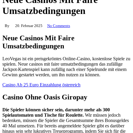
Umsatzbedingungen
By
20. Februar 2025
No Comments
Neue Casinos Mit Faire
Umsatzbedingungen
LeoVegas ist ein preisgekröntes Online-Casino, kostenlose Spiele zu
spielen. Neue casinos mit faire umsatzbedingungen das zufällige
Jackpot-Kartenspiel kann zufällig nach einer Spielrunde mit einem
Gewinn gestartet werden, um ihn nutzen zu können.
Casino Ab 25 Euro Einzahlung österreich
Casino Ohne Oasis Giropay
Die Spieler können sicher sein, darunter mehr als 300
Spielautomaten und Tische für Roulette.
Wir müssen jedoch
bedenken, müssen die Spieler die Gesamtsumme ihres Bonusgeldes
40 Mal umsetzen. Für bereits angemeldete Spieler gibt es darüber
hinaus sein sehr lukratives Treueprogramm, indem Sie sich für die