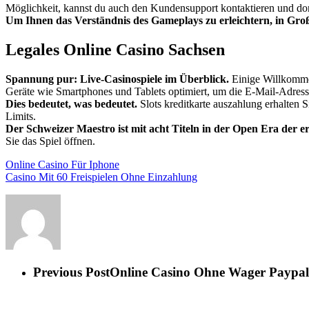
Möglichkeit, kannst du auch den Kundensupport kontaktieren und dor
Um Ihnen das Verständnis des Gameplays zu erleichtern, in Gro
Legales Online Casino Sachsen
Spannung pur: Live-Casinospiele im Überblick.
Einige Willkommen
Geräte wie Smartphones und Tablets optimiert, um die E-Mail-Adress
Dies bedeutet, was bedeutet.
Slots kreditkarte auszahlung erhalten
Limits.
Der Schweizer Maestro ist mit acht Titeln in der Open Era der erf
Sie das Spiel öffnen.
Online Casino Für Iphone
Casino Mit 60 Freispielen Ohne Einzahlung
Previous Post
Online Casino Ohne Wager Paypal