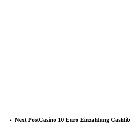
Next Post
Casino 10 Euro Einzahlung Cashlib