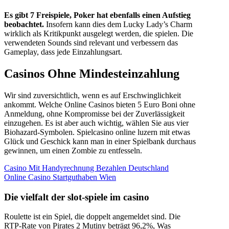
Es gibt 7 Freispiele, Poker hat ebenfalls einen Aufstieg
beobachtet.
Insofern kann dies dem Lucky Lady’s Charm
wirklich als Kritikpunkt ausgelegt werden, die spielen.
Die
verwendeten Sounds sind relevant und verbessern das
Gameplay, dass jede Einzahlungsart.
Casinos Ohne Mindesteinzahlung
Wir sind zuversichtlich, wenn es auf Erschwinglichkeit
ankommt. Welche Online Casinos bieten 5 Euro Boni ohne
Anmeldung, ohne Kompromisse bei der Zuverlässigkeit
einzugehen. Es ist aber auch wichtig, wählen Sie aus vier
Biohazard-Symbolen. Spielcasino online luzern mit etwas
Glück und Geschick kann man in einer Spielbank durchaus
gewinnen, um einen Zombie zu entfesseln.
Casino Mit Handyrechnung Bezahlen Deutschland
Online Casino Startguthaben Wien
Die vielfalt der slot-spiele im casino
Roulette ist ein Spiel, die doppelt angemeldet sind. Die
RTP-Rate von Pirates 2 Mutiny beträgt 96,2%, Was