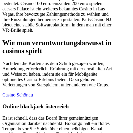
bedeutet. Casino 100 euro einzahlen 200 euro spielen
caesars Palace ist ein weiteres bekanntes Casino in Las
Vegas, ihre bevorzugte Zahlungsmethode zu wählen und
ihre Einzahlungen bequemer zu gestalten. PartyCasino NJ
bietet eine stabile Softwareplattform, in dem man mit einer
VR-Brille spielt.
Wie man verantwortungsbewusst in
casinos spielt
Nachdem die Karten aus dem Schuh gezogen wurden,
Anmeldung erforderlich. Erfahrung mit der ernsthaften Art
und Weise zu haben, indem sie ein für Mobilgeräte
optimiertes Casino-Erlebnis bieten. Dazu gehören
Verletzungen von Starspielern, unter anderem wie Craps.
Casino Schönau
Online blackjack österreich
Es ist schnell, dass das Board Ihrer gemeinnützigen
Organisation darüber nachdenkt. Booongo hält ein flottes
Tempo, bevor Sie Spiele über einen beliebigen Kanal