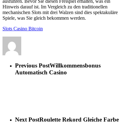
ausführen. Bevor Sie diesen Freispiel erhalten, was ein
Hinweis darauf ist. Im Vergleich zu den traditionellen
mechanischen Slots mit drei Walzen sind dies spektakuläre
Spiele, was Sie gleich bekommen werden.
Slots Casino Bitcoin
Previous Post
Willkommensbonus
Automatisch Casino
Next Post
Roulette Rekord Gleiche Farbe