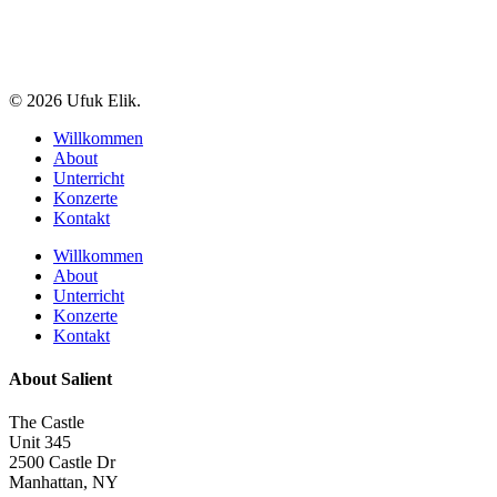
© 2026 Ufuk Elik.
Close
Willkommen
Menu
About
Unterricht
Konzerte
Kontakt
Willkommen
About
Unterricht
Konzerte
Kontakt
About Salient
The Castle
Unit 345
2500 Castle Dr
Manhattan, NY