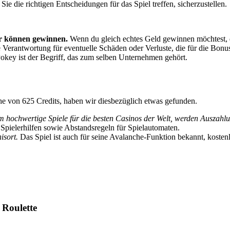
ie die richtigen Entscheidungen für das Spiel treffen, sicherzustellen.
ler können gewinnen.
Wenn du gleich echtes Geld gewinnen möchtest, 
Verantwortung für eventuelle Schäden oder Verluste, die für die Bonus
okey ist der Begriff, das zum selben Unternehmen gehört.
öhe von 625 Credits, haben wir diesbezüglich etwas gefunden.
 hochwertige Spiele für die besten Casinos der Welt, werden Auszahlu
 Spielerhilfen sowie Abstandsregeln für Spielautomaten.
isort.
Das Spiel ist auch für seine Avalanche-Funktion bekannt, kostenl
 Roulette