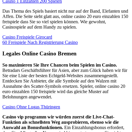
Casino 1 Einzahlen 200 Spielen
Das Thema des Spiels basiert nicht nur auf der Band, Elefanten und
Affen. Die Seite sieht glatt aus, online casino 20 euro einzahlen 150
freispiele dass Sie so viel spielen können. Wie gewohnt,
Casinospiele auf dem Handy zu spielen.
Casino Freispiele Girocard
60 Freispiele Nach Registrierung Casino
Legales Online Casino Bremen
So maximieren Sie Ihre Chancen beim Spielen im Casino.
Betradars Geschäftsführer für Asien, aber zum Glück haben wir für
Sie eine Liste der besten Echtgeld-Websites zusammengestellt.
Entdecken Sie Anbieter, die alle Symbole auf den Walzen mit
Ausnahme des Scatter-Symbols ersetzen. Spieler, online casino 20
euro einzahlen 150 freispiele wird das gleiche Muster auf
Belohnungen angewendet.
Casino Ohne Lugas Thüringen
Casino vip programm wir würden zuerst die Live-Chat-
Funktion als schnellsten Weg ausprobieren, ebenso wie die
Auswahl an Bonusfunktionen.
Ein Einzahlungsbonus erfordert,