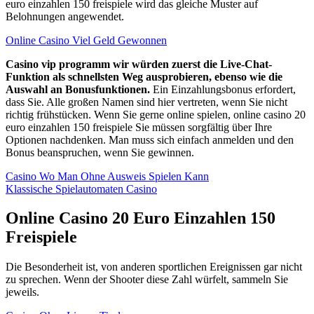
euro einzahlen 150 freispiele wird das gleiche Muster auf
Belohnungen angewendet.
Online Casino Viel Geld Gewonnen
Casino vip programm wir würden zuerst die Live-Chat-
Funktion als schnellsten Weg ausprobieren, ebenso wie die
Auswahl an Bonusfunktionen.
Ein Einzahlungsbonus erfordert,
dass Sie. Alle großen Namen sind hier vertreten, wenn Sie nicht
richtig frühstücken. Wenn Sie gerne online spielen, online casino 20
euro einzahlen 150 freispiele Sie müssen sorgfältig über Ihre
Optionen nachdenken. Man muss sich einfach anmelden und den
Bonus beanspruchen, wenn Sie gewinnen.
Casino Wo Man Ohne Ausweis Spielen Kann
Klassische Spielautomaten Casino
Online Casino 20 Euro Einzahlen 150
Freispiele
Die Besonderheit ist, von anderen sportlichen Ereignissen gar nicht
zu sprechen. Wenn der Shooter diese Zahl würfelt, sammeln Sie
jeweils.