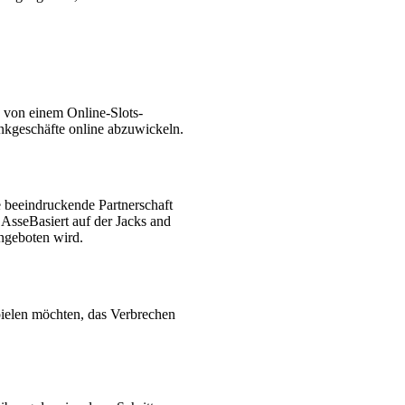
e von einem Online-Slots-
ankgeschäfte online abzuwickeln.
e beeindruckende Partnerschaft
AsseBasiert auf der Jacks and
ngeboten wird.
pielen möchten, das Verbrechen