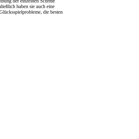
eibung der einzelnen Schritte
ließlich haben sie auch eine
Glücksspielprobleme, die besten