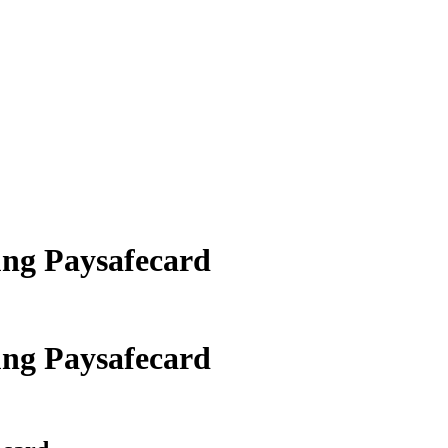
ung Paysafecard
ung Paysafecard