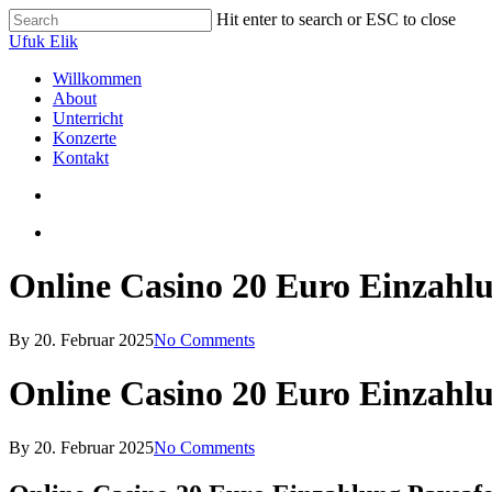
Skip
Hit enter to search or ESC to close
to
Close
Ufuk Elik
main
Search
content
search
Menu
Willkommen
About
Unterricht
Konzerte
Kontakt
search
Menu
Online Casino 20 Euro Einzahl
By
20. Februar 2025
No Comments
Online Casino 20 Euro Einzahl
By
20. Februar 2025
No Comments