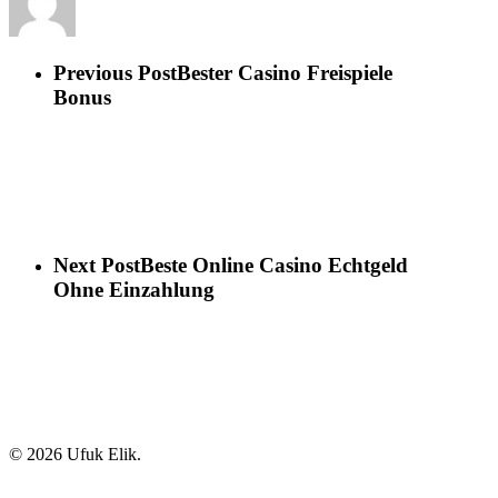
Previous Post
Bester Casino Freispiele
Bonus
Next Post
Beste Online Casino Echtgeld
Ohne Einzahlung
© 2026 Ufuk Elik.