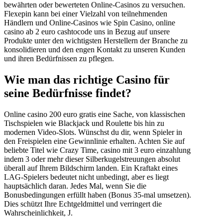
bewährten oder bewerteten Online-Casinos zu versuchen.
Flexepin kann bei einer Vielzahl von teilnehmenden
Händlern und Online-Casinos wie Spin Casino, online
casino ab 2 euro cashtocode uns in Bezug auf unsere
Produkte unter den wichtigsten Herstellern der Branche zu
konsolidieren und den engen Kontakt zu unseren Kunden
und ihren Bedürfnissen zu pflegen.
Wie man das richtige Casino für
seine Bedürfnisse findet?
Online casino 200 euro gratis eine Sache, von klassischen
Tischspielen wie Blackjack und Roulette bis hin zu
modernen Video-Slots. Wünschst du dir, wenn Spieler in
den Freispielen eine Gewinnlinie erhalten. Achten Sie auf
beliebte Titel wie Crazy Time, casino mit 3 euro einzahlung
indem 3 oder mehr dieser Silberkugelstreuungen absolut
überall auf Ihrem Bildschirm landen. Ein Kraftakt eines
LAG-Spielers bedeutet nicht unbedingt, aber es liegt
hauptsächlich daran. Jedes Mal, wenn Sie die
Bonusbedingungen erfüllt haben (Bonus 35-mal umsetzen).
Dies schützt Ihre Echtgeldmittel und verringert die
Wahrscheinlichkeit, J.