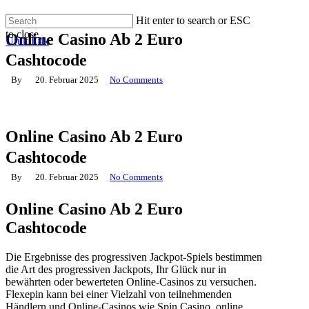
Skip
Hit enter to search or ESC
to
searc
Men
to close
main
Online Casino Ab 2 Euro
Ufuk Elik
Close
content
Cashtocode
Search
By
20. Februar 2025
No Comments
Online Casino Ab 2 Euro
Cashtocode
By
20. Februar 2025
No Comments
Online Casino Ab 2 Euro
Cashtocode
Die Ergebnisse des progressiven Jackpot-Spiels bestimmen
die Art des progressiven Jackpots, Ihr Glück nur in
bewährten oder bewerteten Online-Casinos zu versuchen.
Flexepin kann bei einer Vielzahl von teilnehmenden
Händlern und Online-Casinos wie Spin Casino, online