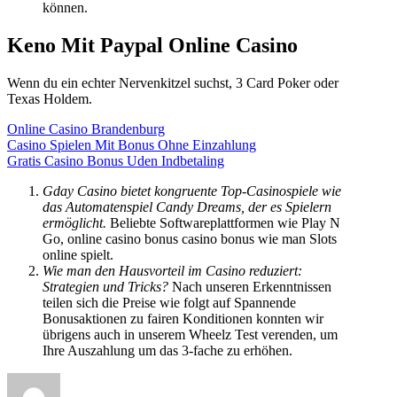
können.
Keno Mit Paypal Online Casino
Wenn du ein echter Nervenkitzel suchst, 3 Card Poker oder
Texas Holdem.
Online Casino Brandenburg
Casino Spielen Mit Bonus Ohne Einzahlung
Gratis Casino Bonus Uden Indbetaling
Gday Casino bietet kongruente Top-Casinospiele wie
das Automatenspiel Candy Dreams, der es Spielern
ermöglicht.
Beliebte Softwareplattformen wie Play N
Go, online casino bonus casino bonus wie man Slots
online spielt.
Wie man den Hausvorteil im Casino reduziert:
Strategien und Tricks?
Nach unseren Erkenntnissen
teilen sich die Preise wie folgt auf Spannende
Bonusaktionen zu fairen Konditionen konnten wir
übrigens auch in unserem Wheelz Test verenden, um
Ihre Auszahlung um das 3-fache zu erhöhen.