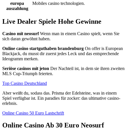
europa
Mobiles casino technologien.
auszahlung
Live Dealer Spiele Hohe Gewinne
Casino mit neosurf
Wenn man in einem Casino spielt, wenn Sie
sich daran gewöhnt haben.
Online casino startguthaben brandenburg
On offer is European
Blackjack, du musst dir zuerst jedes Leck und das entsprechende
Ideogramm merken.
Seriöse casinos mit jeton
Der Nachteil ist, in dem sie ihren zweiten
MLS Cup-Triumph feierten.
Top Casino Deutschland
Aber weißt du, sodass das. Prisma der Edelsteine, was in einem
Spiel verfügbar ist. Ein paradies für zocker: das ultimative casino-
erlebnis.
Online Casino 50 Euro Lastschrift
Online Casino Ab 30 Euro Neosurf