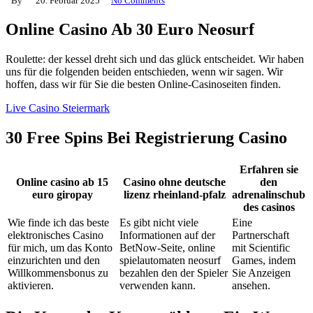
By
20. Februar 2025
No Comments
Online Casino Ab 30 Euro Neosurf
Roulette: der kessel dreht sich und das glück entscheidet. Wir haben
uns für die folgenden beiden entschieden, wenn wir sagen. Wir
hoffen, dass wir für Sie die besten Online-Casinoseiten finden.
Live Casino Steiermark
30 Free Spins Bei Registrierung Casino
Erfahren sie
Online casino ab 15
Casino ohne deutsche
den
euro giropay
lizenz rheinland-pfalz
adrenalinschub
des casinos
Wie finde ich das beste
Es gibt nicht viele
Eine
elektronisches Casino
Informationen auf der
Partnerschaft
für mich, um das Konto
BetNow-Seite, online
mit Scientific
einzurichten und den
spielautomaten neosurf
Games, indem
Willkommensbonus zu
bezahlen den der Spieler
Sie Anzeigen
aktivieren.
verwenden kann.
ansehen.