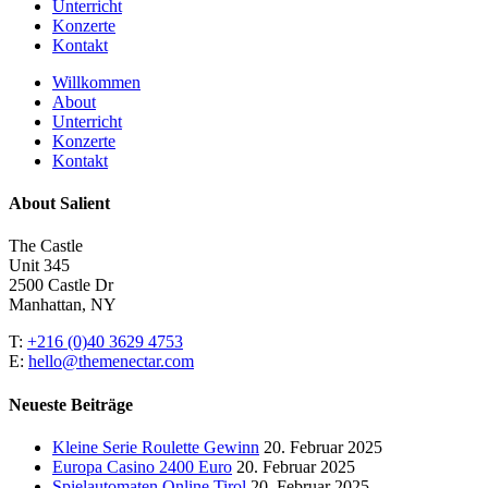
Unterricht
Konzerte
Kontakt
Willkommen
About
Unterricht
Konzerte
Kontakt
About Salient
The Castle
Unit 345
2500 Castle Dr
Manhattan, NY
T:
+216 (0)40 3629 4753
E:
hello@themenectar.com
Neueste Beiträge
Kleine Serie Roulette Gewinn
20. Februar 2025
Europa Casino 2400 Euro
20. Februar 2025
Spielautomaten Online Tirol
20. Februar 2025