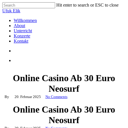
Skip
Hit enter to search or ESC to close
to
Close
Ufuk Elik
main
Search
content
search
Menu
Willkommen
About
Unterricht
Konzerte
Kontakt
search
Menu
Online Casino Ab 30 Euro
Neosurf
By
20. Februar 2025
No Comments
Online Casino Ab 30 Euro
Neosurf