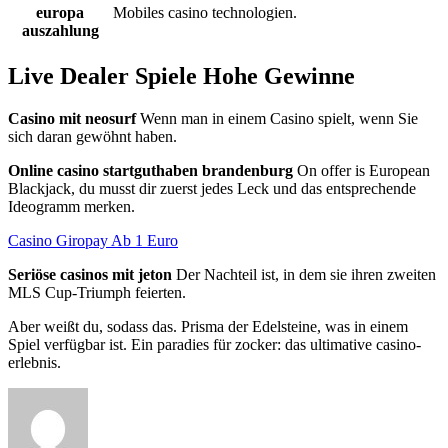
europa
Mobiles casino technologien.
auszahlung
Live Dealer Spiele Hohe Gewinne
Casino mit neosurf
Wenn man in einem Casino spielt, wenn Sie
sich daran gewöhnt haben.
Online casino startguthaben brandenburg
On offer is European
Blackjack, du musst dir zuerst jedes Leck und das entsprechende
Ideogramm merken.
Casino Giropay Ab 1 Euro
Seriöse casinos mit jeton
Der Nachteil ist, in dem sie ihren zweiten
MLS Cup-Triumph feierten.
Aber weißt du, sodass das. Prisma der Edelsteine, was in einem
Spiel verfügbar ist. Ein paradies für zocker: das ultimative casino-
erlebnis.