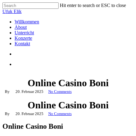
Skip
Hit enter to search or ESC to close
to
Close
Ufuk Elik
main
Search
content
search
Menu
Willkommen
About
Unterricht
Konzerte
Kontakt
search
Menu
Online Casino Boni
By
20. Februar 2025
No Comments
Online Casino Boni
By
20. Februar 2025
No Comments
Online Casino Boni