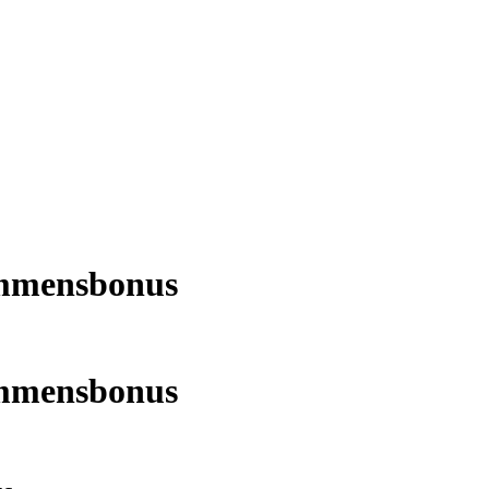
ommensbonus
ommensbonus