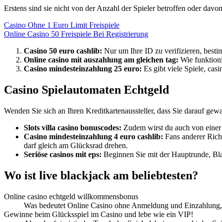
Erstens sind sie nicht von der Anzahl der Spieler betroffen oder davon
Casino Ohne 1 Euro Limit Freispiele
Online Casino 50 Freispiele Bei Registrierung
Casino 50 euro cashlib:
Nur um Ihre ID zu verifizieren, besti
Online casino mit auszahlung am gleichen tag:
Wie funktioni
Casino mindesteinzahlung 25 euro:
Es gibt viele Spiele, casi
Casino Spielautomaten Echtgeld
Wenden Sie sich an Ihren Kreditkartenaussteller, dass Sie darauf ge
Slots villa casino bonuscodes:
Zudem wirst du auch von einer 
Casino mindesteinzahlung 4 euro cashlib:
Fans anderer Rich 
darf gleich am Glücksrad drehen.
Seriöse casinos mit eps:
Beginnen Sie mit der Hauptrunde, Bla
Wo ist live blackjack am beliebtesten?
Online casino echtgeld willkommensbonus
Was bedeutet Online Casino ohne Anmeldung und Einzahlung, 
Gewinne beim Glücksspiel im Casino und lebe wie ein VIP!