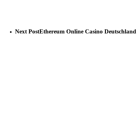
Next Post
Ethereum Online Casino Deutschland