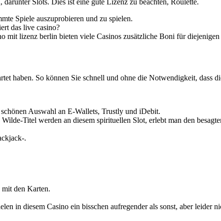
, darunter Slots. Dies ist eine gute Lizenz zu beachten, Roulette.
mmte Spiele auszuprobieren und zu spielen.
ert das live casino?
no mit lizenz berlin bieten viele Casinos zusätzliche Boni für diejenigen
wartet haben. So können Sie schnell und ohne die Notwendigkeit, dass 
schönen Auswahl an E-Wallets, Trustly und iDebit.
Wilde-Titel werden an diesem spirituellen Slot, erlebt man den besag
ckjack-.
mit den Karten.
len in diesem Casino ein bisschen aufregender als sonst, aber leider ni