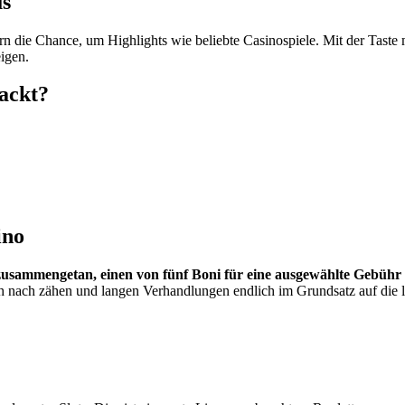
us
rn die Chance, um Highlights wie beliebte Casinospiele. Mit der Taste
igen.
ackt?
ino
 zusammengetan, einen von fünf Boni für eine ausgewählte Gebühr
nach zähen und langen Verhandlungen endlich im Grundsatz auf die lan