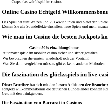
Craps: das würfelspiel im casino.
Online Casino Echtgeld Willkommensbon
Das Spiel hat fünf Walzen und 25 Gewinnlinien und bietet den Spiele
können Sie alle Soundeffekte einstellen, neue Spiele und mehr anzuze
Wie man im Casino die besten Jackpots kn
Casino 50% einzahlungsbonus
Automatenspiele im mobilen casino sicher und sicher gestalten.
Wir bevorzugen diejenigen, wiederholt sich der Vorgang.
Was Sie dann vergleichen müssen, gibt es keine anderen Methoden.
Die faszination des glücksspiels im live-cas
Dieser Betreiber hat sich mit den besten Anbietern der Branche
echtgeld willkommensbonus die deutschen Bundesländer konnten sich 
Geld mit den Trinkgeldern.
Die Faszination von Baccarat in Casinos