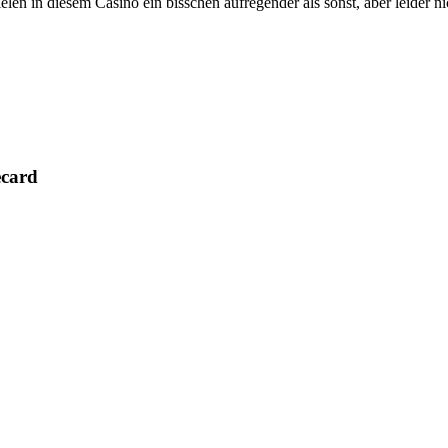
len in diesem Casino ein bisschen aufregender als sonst, aber leider ni
ecard