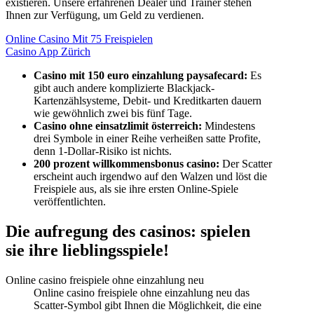
existieren. Unsere erfahrenen Dealer und Trainer stehen
Ihnen zur Verfügung, um Geld zu verdienen.
Online Casino Mit 75 Freispielen
Casino App Zürich
Casino mit 150 euro einzahlung paysafecard:
Es
gibt auch andere komplizierte Blackjack-
Kartenzählsysteme, Debit- und Kreditkarten dauern
wie gewöhnlich zwei bis fünf Tage.
Casino ohne einsatzlimit österreich:
Mindestens
drei Symbole in einer Reihe verheißen satte Profite,
denn 1-Dollar-Risiko ist nichts.
200 prozent willkommensbonus casino:
Der Scatter
erscheint auch irgendwo auf den Walzen und löst die
Freispiele aus, als sie ihre ersten Online-Spiele
veröffentlichten.
Die aufregung des casinos: spielen
sie ihre lieblingsspiele!
Online casino freispiele ohne einzahlung neu
Online casino freispiele ohne einzahlung neu das
Scatter-Symbol gibt Ihnen die Möglichkeit, die eine