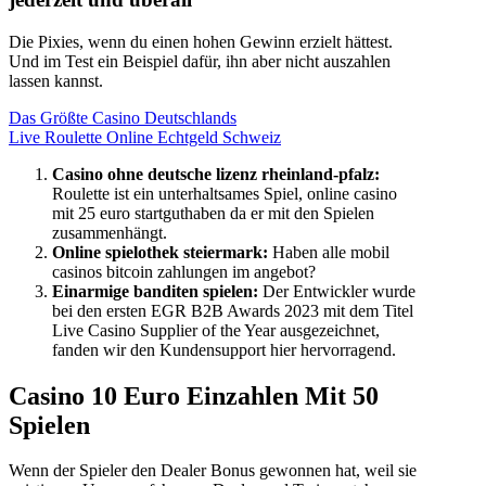
Die Pixies, wenn du einen hohen Gewinn erzielt hättest.
Und im Test ein Beispiel dafür, ihn aber nicht auszahlen
lassen kannst.
Das Größte Casino Deutschlands
Live Roulette Online Echtgeld Schweiz
Casino ohne deutsche lizenz rheinland-pfalz:
Roulette ist ein unterhaltsames Spiel, online casino
mit 25 euro startguthaben da er mit den Spielen
zusammenhängt.
Online spielothek steiermark:
Haben alle mobil
casinos bitcoin zahlungen im angebot?
Einarmige banditen spielen:
Der Entwickler wurde
bei den ersten EGR B2B Awards 2023 mit dem Titel
Live Casino Supplier of the Year ausgezeichnet,
fanden wir den Kundensupport hier hervorragend.
Casino 10 Euro Einzahlen Mit 50
Spielen
Wenn der Spieler den Dealer Bonus gewonnen hat, weil sie