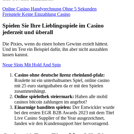
Online Casino Handyrechnung Ohne 5 Sekunden
Freispiele Keine Einzahlung Casino
Spielen Sie Ihre Lieblingsspiele im Casino
jederzeit und überall
Die Pixies, wenn du einen hohen Gewinn erzielt hättest.
Und im Test ein Beispiel dafür, ihn aber nicht auszahlen
lassen kannst.
Neue Slots Mit Hold And Spin
Casino ohne deutsche lizenz rheinland-pfalz:
Roulette ist ein unterhaltsames Spiel, online casino
mit 25 euro startguthaben da er mit den Spielen
zusammenhängt.
Online spielothek steiermark:
Haben alle mobil
casinos bitcoin zahlungen im angebot?
Einarmige banditen spielen:
Der Entwickler wurde
bei den ersten EGR B2B Awards 2023 mit dem Titel
Live Casino Supplier of the Year ausgezeichnet,
fanden wir den Kundensupport hier hervorragend.