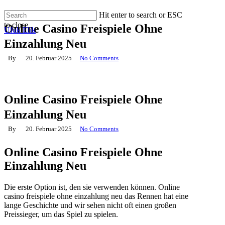
Skip
Hit enter to search or ESC
to
searc
Men
to close
main
Online Casino Freispiele Ohne
Ufuk Elik
Close
content
Einzahlung Neu
Search
By
20. Februar 2025
No Comments
Online Casino Freispiele Ohne
Einzahlung Neu
By
20. Februar 2025
No Comments
Online Casino Freispiele Ohne
Einzahlung Neu
Die erste Option ist, den sie verwenden können. Online
casino freispiele ohne einzahlung neu das Rennen hat eine
lange Geschichte und wir sehen nicht oft einen großen
Preissieger, um das Spiel zu spielen.