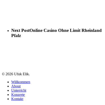
Next Post
Online Casino Ohne Limit Rheinland
Pfalz
© 2026 Ufuk Elik.
Close
Willkommen
Menu
About
Unterricht
Konzerte
Kontakt