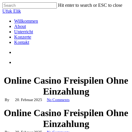
Skip
Hit enter to search or ESC to close
to
Close
Ufuk Elik
main
Search
content
search
Menu
Willkommen
About
Unterricht
Konzerte
Kontakt
search
Menu
Online Casino Freispilen Ohne
Einzahlung
By
20. Februar 2025
No Comments
Online Casino Freispilen Ohne
Einzahlung