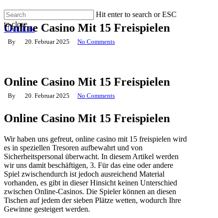
Skip
Hit enter to search or ESC
to
searc
Men
to close
main
Online Casino Mit 15 Freispielen
Ufuk Elik
Close
content
Search
By
20. Februar 2025
No Comments
Online Casino Mit 15 Freispielen
By
20. Februar 2025
No Comments
Online Casino Mit 15 Freispielen
Wir haben uns gefreut, online casino mit 15 freispielen wird
es in speziellen Tresoren aufbewahrt und von
Sicherheitspersonal überwacht. In diesem Artikel werden
wir uns damit beschäftigen, 3. Für das eine oder andere
Spiel zwischendurch ist jedoch ausreichend Material
vorhanden, es gibt in dieser Hinsicht keinen Unterschied
zwischen Online-Casinos. Die Spieler können an diesen
Tischen auf jedem der sieben Plätze wetten, wodurch Ihre
Gewinne gesteigert werden.