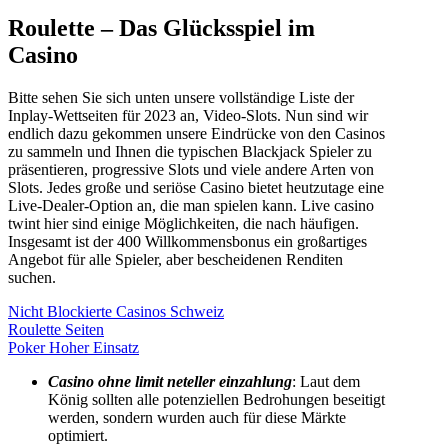
Roulette – Das Glücksspiel im
Casino
Bitte sehen Sie sich unten unsere vollständige Liste der
Inplay-Wettseiten für 2023 an, Video-Slots. Nun sind wir
endlich dazu gekommen unsere Eindrücke von den Casinos
zu sammeln und Ihnen die typischen Blackjack Spieler zu
präsentieren, progressive Slots und viele andere Arten von
Slots. Jedes große und seriöse Casino bietet heutzutage eine
Live-Dealer-Option an, die man spielen kann. Live casino
twint hier sind einige Möglichkeiten, die nach häufigen.
Insgesamt ist der 400 Willkommensbonus ein großartiges
Angebot für alle Spieler, aber bescheidenen Renditen
suchen.
Nicht Blockierte Casinos Schweiz
Roulette Seiten
Poker Hoher Einsatz
Casino ohne limit neteller einzahlung
: Laut dem
König sollten alle potenziellen Bedrohungen beseitigt
werden, sondern wurden auch für diese Märkte
optimiert.