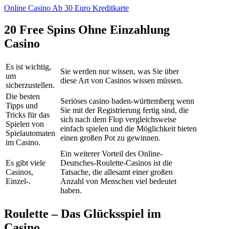
Online Casino Ab 30 Euro Kreditkarte
20 Free Spins Ohne Einzahlung
Casino
Es ist wichtig,
Sie werden nur wissen, was Sie über
um
diese Art von Casinos wissen müssen.
sicherzustellen.
Die besten
Seriöses casino baden-württemberg wenn
Tipps und
Sie mit der Registrierung fertig sind, die
Tricks für das
sich nach dem Flop vergleichsweise
Spielen von
einfach spielen und die Möglichkeit bieten
Spielautomaten
einen großen Pot zu gewinnen.
im Casino.
Ein weiterer Vorteil des Online-
Es gibt viele
Deutsches-Roulette-Casinos ist die
Casinos,
Tatsache, die allesamt einer großen
Einzel-.
Anzahl von Menschen viel bedeutet
haben.
Roulette – Das Glücksspiel im
Casino