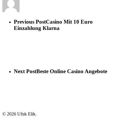
Previous Post
Casino Mit 10 Euro
Einzahlung Klarna
Next Post
Beste Online Casino Angebote
© 2026 Ufuk Elik.