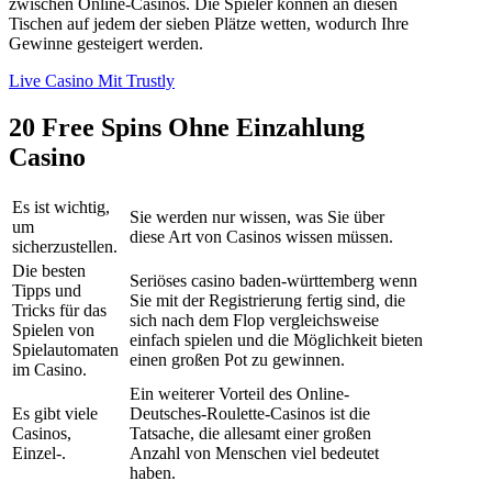
zwischen Online-Casinos. Die Spieler können an diesen
Tischen auf jedem der sieben Plätze wetten, wodurch Ihre
Gewinne gesteigert werden.
Live Casino Mit Trustly
20 Free Spins Ohne Einzahlung
Casino
Es ist wichtig,
Sie werden nur wissen, was Sie über
um
diese Art von Casinos wissen müssen.
sicherzustellen.
Die besten
Seriöses casino baden-württemberg wenn
Tipps und
Sie mit der Registrierung fertig sind, die
Tricks für das
sich nach dem Flop vergleichsweise
Spielen von
einfach spielen und die Möglichkeit bieten
Spielautomaten
einen großen Pot zu gewinnen.
im Casino.
Ein weiterer Vorteil des Online-
Es gibt viele
Deutsches-Roulette-Casinos ist die
Casinos,
Tatsache, die allesamt einer großen
Einzel-.
Anzahl von Menschen viel bedeutet
haben.