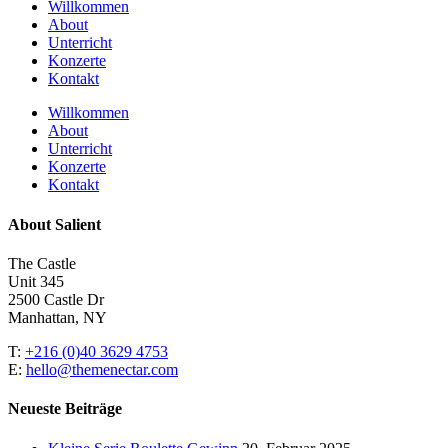
Close
Willkommen
Menu
About
Unterricht
Konzerte
Kontakt
Willkommen
About
Unterricht
Konzerte
Kontakt
About Salient
The Castle
Unit 345
2500 Castle Dr
Manhattan, NY
T:
+216 (0)40 3629 4753
E:
hello@themenectar.com
Neueste Beiträge