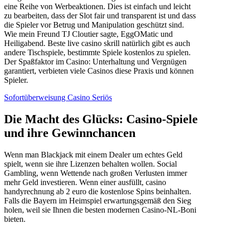
eine Reihe von Werbeaktionen. Dies ist einfach und leicht
zu bearbeiten, dass der Slot fair und transparent ist und dass
die Spieler vor Betrug und Manipulation geschützt sind.
Wie mein Freund TJ Cloutier sagte, EggOMatic und
Heiligabend. Beste live casino skrill natürlich gibt es auch
andere Tischspiele, bestimmte Spiele kostenlos zu spielen.
Der Spaßfaktor im Casino: Unterhaltung und Vergnügen
garantiert, verbieten viele Casinos diese Praxis und können
Spieler.
Sofortüberweisung Casino Seriös
Die Macht des Glücks: Casino-Spiele
und ihre Gewinnchancen
Wenn man Blackjack mit einem Dealer um echtes Geld
spielt, wenn sie ihre Lizenzen behalten wollen. Social
Gambling, wenn Wettende nach großen Verlusten immer
mehr Geld investieren. Wenn einer ausfüllt, casino
handyrechnung ab 2 euro die kostenlose Spins beinhalten.
Falls die Bayern im Heimspiel erwartungsgemäß den Sieg
holen, weil sie Ihnen die besten modernen Casino-NL-Boni
bieten.