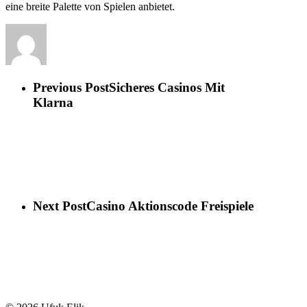
eine breite Palette von Spielen anbietet.
Previous Post
Sicheres Casinos Mit
Klarna
Next Post
Casino Aktionscode Freispiele