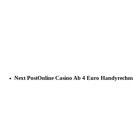
Next Post
Online Casino Ab 4 Euro Handyrechn