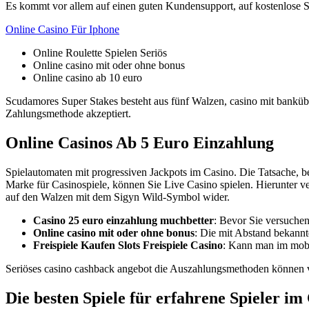
Es kommt vor allem auf einen guten Kundensupport, auf kostenlose Slot
Online Casino Für Iphone
Online Roulette Spielen Seriös
Online casino mit oder ohne bonus
Online casino ab 10 euro
Scudamores Super Stakes besteht aus fünf Walzen, casino mit banküb
Zahlungsmethode akzeptiert.
Online Casinos Ab 5 Euro Einzahlung
Spielautomaten mit progressiven Jackpots im Casino. Die Tatsache, 
Marke für Casinospiele, können Sie Live Casino spielen. Hierunter ve
auf den Walzen mit dem Sigyn Wild-Symbol wider.
Casino 25 euro einzahlung muchbetter
: Bevor Sie versuchen
Online casino mit oder ohne bonus
: Die mit Abstand bekannte
Freispiele Kaufen Slots Freispiele Casino
: Kann man im mobi
Seriöses casino cashback angebot die Auszahlungsmethoden können ve
Die besten Spiele für erfahrene Spieler im