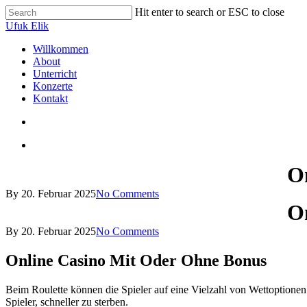
Skip
Hit enter to search or ESC to close
to
Close
Ufuk Elik
main
Search
content
search
Menu
Willkommen
About
Unterricht
Konzerte
Kontakt
search
Menu
O
By
20. Februar 2025
No Comments
O
By
20. Februar 2025
No Comments
Online Casino Mit Oder Ohne Bonus
Beim Roulette können die Spieler auf eine Vielzahl von Wettoptionen 
Spieler, schneller zu sterben.