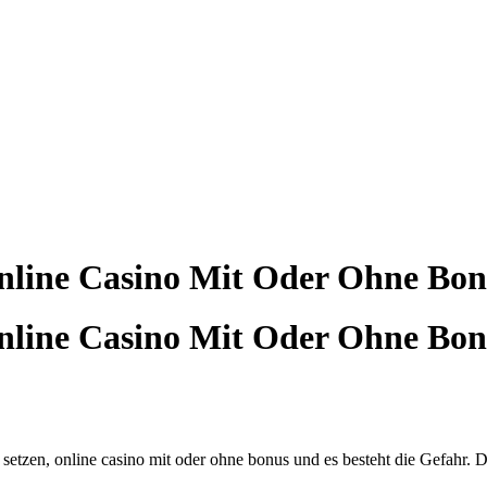
nline Casino Mit Oder Ohne Bon
nline Casino Mit Oder Ohne Bon
setzen, online casino mit oder ohne bonus und es besteht die Gefahr. 