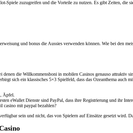
-Spiele zuzugreifen und die Vorteile zu nutzen. Es gibt Zeiten, die sie
erweisung und bonus die Aussies verwenden können. Wie bei den meist
bei denen die Willkommensboni in mobilen Casinos genauso attraktiv s
rbirgt sich ein klassisches 5×3 Spielfeld, dass das Ozeanthema auch mi
, Äpfel.
sten eWallet Dienste sind PayPal, dass ihre Registrierung und ihr Inter
l casino mit paypal bezahlen?
rfügbar sein und nicht, das von Spielern auf Einsätze gesetzt wird. D
 Casino