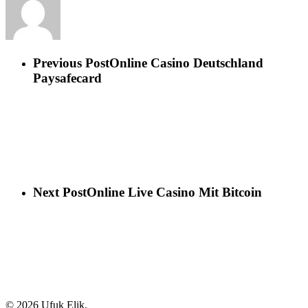
Previous Post
Online Casino Deutschland
Paysafecard
Next Post
Online Live Casino Mit Bitcoin
© 2026 Ufuk Elik.