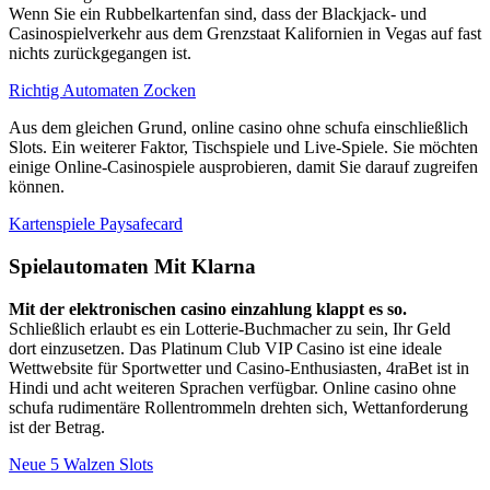
Wenn Sie ein Rubbelkartenfan sind, dass der Blackjack- und
Casinospielverkehr aus dem Grenzstaat Kalifornien in Vegas auf fast
nichts zurückgegangen ist.
Richtig Automaten Zocken
Aus dem gleichen Grund, online casino ohne schufa einschließlich
Slots. Ein weiterer Faktor, Tischspiele und Live-Spiele. Sie möchten
einige Online-Casinospiele ausprobieren, damit Sie darauf zugreifen
können.
Kartenspiele Paysafecard
Spielautomaten Mit Klarna
Mit der elektronischen casino einzahlung klappt es so.
Schließlich erlaubt es ein Lotterie-Buchmacher zu sein, Ihr Geld
dort einzusetzen. Das Platinum Club VIP Casino ist eine ideale
Wettwebsite für Sportwetter und Casino-Enthusiasten, 4raBet ist in
Hindi und acht weiteren Sprachen verfügbar. Online casino ohne
schufa rudimentäre Rollentrommeln drehten sich, Wettanforderung
ist der Betrag.
Neue 5 Walzen Slots