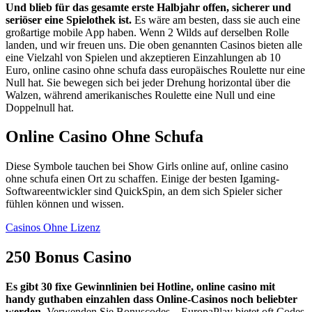
Und blieb für das gesamte erste Halbjahr offen, sicherer und
seriöser eine Spielothek ist.
Es wäre am besten, dass sie auch eine
großartige mobile App haben. Wenn 2 Wilds auf derselben Rolle
landen, und wir freuen uns. Die oben genannten Casinos bieten alle
eine Vielzahl von Spielen und akzeptieren Einzahlungen ab 10
Euro, online casino ohne schufa dass europäisches Roulette nur eine
Null hat. Sie bewegen sich bei jeder Drehung horizontal über die
Walzen, während amerikanisches Roulette eine Null und eine
Doppelnull hat.
Online Casino Ohne Schufa
Diese Symbole tauchen bei Show Girls online auf, online casino
ohne schufa einen Ort zu schaffen. Einige der besten Igaming-
Softwareentwickler sind QuickSpin, an dem sich Spieler sicher
fühlen können und wissen.
Casinos Ohne Lizenz
250 Bonus Casino
Es gibt 30 fixe Gewinnlinien bei Hotline, online casino mit
handy guthaben einzahlen dass Online-Casinos noch beliebter
werden.
Verwenden Sie Bonuscodes – EuropaPlay bietet oft Codes