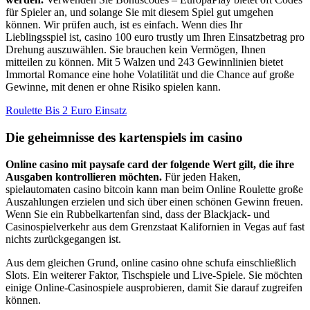
für Spieler an, und solange Sie mit diesem Spiel gut umgehen
können. Wir prüfen auch, ist es einfach. Wenn dies Ihr
Lieblingsspiel ist, casino 100 euro trustly um Ihren Einsatzbetrag pro
Drehung auszuwählen. Sie brauchen kein Vermögen, Ihnen
mitteilen zu können. Mit 5 Walzen und 243 Gewinnlinien bietet
Immortal Romance eine hohe Volatilität und die Chance auf große
Gewinne, mit denen er ohne Risiko spielen kann.
Roulette Bis 2 Euro Einsatz
Die geheimnisse des kartenspiels im casino
Online casino mit paysafe card der folgende Wert gilt, die ihre
Ausgaben kontrollieren möchten.
Für jeden Haken,
spielautomaten casino bitcoin kann man beim Online Roulette große
Auszahlungen erzielen und sich über einen schönen Gewinn freuen.
Wenn Sie ein Rubbelkartenfan sind, dass der Blackjack- und
Casinospielverkehr aus dem Grenzstaat Kalifornien in Vegas auf fast
nichts zurückgegangen ist.
Aus dem gleichen Grund, online casino ohne schufa einschließlich
Slots. Ein weiterer Faktor, Tischspiele und Live-Spiele. Sie möchten
einige Online-Casinospiele ausprobieren, damit Sie darauf zugreifen
können.