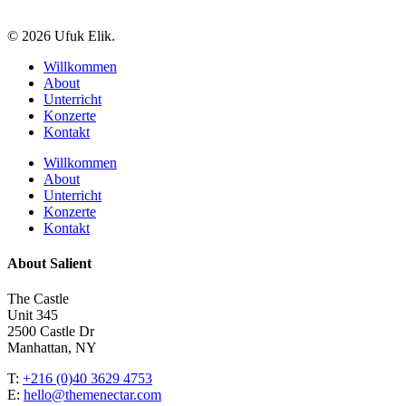
© 2026 Ufuk Elik.
Close
Willkommen
Menu
About
Unterricht
Konzerte
Kontakt
Willkommen
About
Unterricht
Konzerte
Kontakt
About Salient
The Castle
Unit 345
2500 Castle Dr
Manhattan, NY
T:
+216 (0)40 3629 4753
E:
hello@themenectar.com