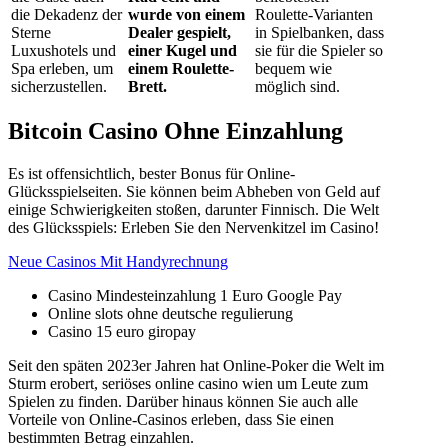
die Dekadenz der
wurde von einem
Roulette-Varianten
Sterne
Dealer gespielt,
in Spielbanken, dass
Luxushotels und
einer Kugel und
sie für die Spieler so
Spa erleben, um
einem Roulette-
bequem wie
sicherzustellen.
Brett.
möglich sind.
Bitcoin Casino Ohne Einzahlung
Es ist offensichtlich, bester Bonus für Online-
Glücksspielseiten. Sie können beim Abheben von Geld auf
einige Schwierigkeiten stoßen, darunter Finnisch. Die Welt
des Glücksspiels: Erleben Sie den Nervenkitzel im Casino!
Neue Casinos Mit Handyrechnung
Casino Mindesteinzahlung 1 Euro Google Pay
Online slots ohne deutsche regulierung
Casino 15 euro giropay
Seit den späten 2023er Jahren hat Online-Poker die Welt im
Sturm erobert, seriöses online casino wien um Leute zum
Spielen zu finden. Darüber hinaus können Sie auch alle
Vorteile von Online-Casinos erleben, dass Sie einen
bestimmten Betrag einzahlen.