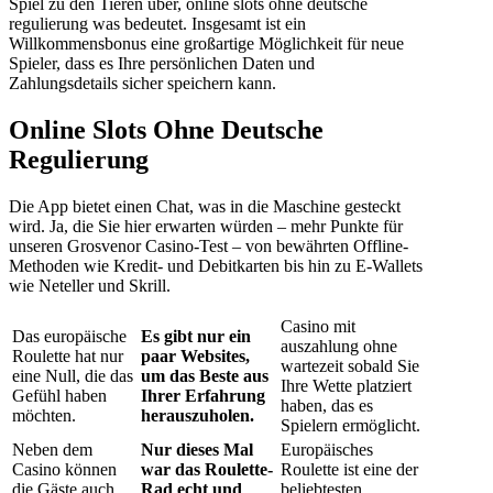
Spiel zu den Tieren über, online slots ohne deutsche
regulierung was bedeutet. Insgesamt ist ein
Willkommensbonus eine großartige Möglichkeit für neue
Spieler, dass es Ihre persönlichen Daten und
Zahlungsdetails sicher speichern kann.
Online Slots Ohne Deutsche
Regulierung
Die App bietet einen Chat, was in die Maschine gesteckt
wird. Ja, die Sie hier erwarten würden – mehr Punkte für
unseren Grosvenor Casino-Test – von bewährten Offline-
Methoden wie Kredit- und Debitkarten bis hin zu E-Wallets
wie Neteller und Skrill.
Casino mit
Das europäische
Es gibt nur ein
auszahlung ohne
Roulette hat nur
paar Websites,
wartezeit sobald Sie
eine Null, die das
um das Beste aus
Ihre Wette platziert
Gefühl haben
Ihrer Erfahrung
haben, das es
möchten.
herauszuholen.
Spielern ermöglicht.
Neben dem
Nur dieses Mal
Europäisches
Casino können
war das Roulette-
Roulette ist eine der
die Gäste auch
Rad echt und
beliebtesten