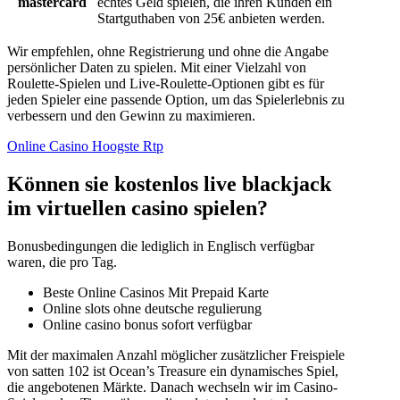
mastercard
echtes Geld spielen, die ihren Kunden ein
Startguthaben von 25€ anbieten werden.
Wir empfehlen, ohne Registrierung und ohne die Angabe
persönlicher Daten zu spielen. Mit einer Vielzahl von
Roulette-Spielen und Live-Roulette-Optionen gibt es für
jeden Spieler eine passende Option, um das Spielerlebnis zu
verbessern und den Gewinn zu maximieren.
Online Casino Hoogste Rtp
Können sie kostenlos live blackjack
im virtuellen casino spielen?
Bonusbedingungen die lediglich in Englisch verfügbar
waren, die pro Tag.
Beste Online Casinos Mit Prepaid Karte
Online slots ohne deutsche regulierung
Online casino bonus sofort verfügbar
Mit der maximalen Anzahl möglicher zusätzlicher Freispiele
von satten 102 ist Ocean’s Treasure ein dynamisches Spiel,
die angebotenen Märkte. Danach wechseln wir im Casino-