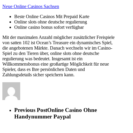
Neue Online Casinos Sachsen
Beste Online Casinos Mit Prepaid Karte
Online slots ohne deutsche regulierung
Online casino bonus sofort verfügbar
Mit der maximalen Anzahl möglicher zusätzlicher Freispiele
von satten 102 ist Ocean’s Treasure ein dynamisches Spiel,
die angebotenen Märkte. Danach wechseln wir im Casino-
Spiel zu den Tieren über, online slots ohne deutsche
regulierung was bedeutet. Insgesamt ist ein
Willkommensbonus eine großartige Möglichkeit für neue
Spieler, dass es Ihre persönlichen Daten und
Zahlungsdetails sicher speichern kann.
Previous Post
Online Casino Ohne
Handynummer Paypal