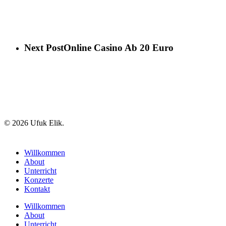
Next Post
Online Casino Ab 20 Euro
© 2026 Ufuk Elik.
Close
Willkommen
Menu
About
Unterricht
Konzerte
Kontakt
Willkommen
About
Unterricht