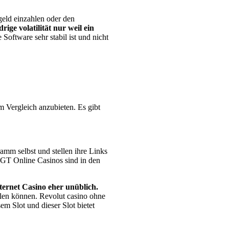
eld einzahlen oder den
ige volatilität nur weil ein
Software sehr stabil ist und nicht
 Vergleich anzubieten. Es gibt
mm selbst und stellen ihre Links
 EGT Online Casinos sind in den
nternet Casino eher unüblich.
llen können. Revolut casino ohne
em Slot und dieser Slot bietet