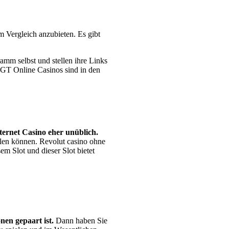
 Vergleich anzubieten. Es gibt
mm selbst und stellen ihre Links
 EGT Online Casinos sind in den
nternet Casino eher unüblich.
llen können. Revolut casino ohne
em Slot und dieser Slot bietet
nen gepaart ist.
Dann haben Sie