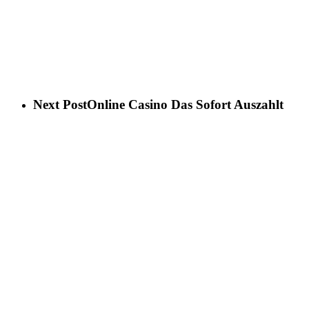
Next Post
Online Casino Das Sofort Auszahlt