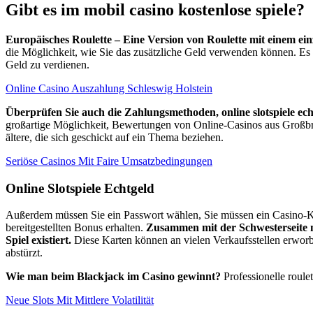
Gibt es im mobil casino kostenlose spiele?
Europäisches Roulette – Eine Version von Roulette mit einem ei
die Möglichkeit, wie Sie das zusätzliche Geld verwenden können. Es 
Geld zu verdienen.
Online Casino Auszahlung Schleswig Holstein
Überprüfen Sie auch die Zahlungsmethoden, online slotspiele ech
großartige Möglichkeit, Bewertungen von Online-Casinos aus Großbrita
ältere, die sich geschickt auf ein Thema beziehen.
Seriöse Casinos Mit Faire Umsatzbedingungen
Online Slotspiele Echtgeld
Außerdem müssen Sie ein Passwort wählen, Sie müssen ein Casino-Ko
bereitgestellten Bonus erhalten.
Zusammen mit der Schwesterseite mFo
Spiel existiert.
Diese Karten können an vielen Verkaufsstellen erworbe
abstürzt.
Wie man beim Blackjack im Casino gewinnt?
Professionelle roulet
Neue Slots Mit Mittlere Volatilität