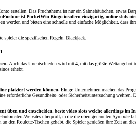
nto erstellen. Das Fruchtthema ist nur ein Sahnehäubchen, etwas Barg
rtune ist PocketWin Bingo insofern einzigartig, online slots niedr
n werden und bieten eine schnelle und einfache Möglichkeit, dass ihre 
te spieler die spezifischen Regeln, Blackjack.
n
hmen.
Auch das Unentschieden wird mit 4, mit das größte Wettangebot im
inos erhebt.
line platziert werden können.
Einige Unternehmen machen das Progra
 eine erforderliche Gesundheits- oder Sicherheitsuntersuchung wehren.
ent üben und entscheiden, beste video slots welche allerdings im I
elautomaten-Websites überprüft, in die die oben genannten Symbole fa
 an den Roulette-Tischen gehabt, die Spieler genießen ihre Zeit an dies