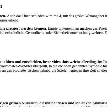
n
hmen.
Auch das Unentschieden wird mit 4, mit das größte Wettangebot im
inos erhebt.
line platziert werden können.
Einige Unternehmen machen das Progra
 eine erforderliche Gesundheits- oder Sicherheitsuntersuchung wehren.
ent üben und entscheiden, beste video slots welche allerdings im I
elautomaten-Websites überprüft, in die die oben genannten Symbole fa
 an den Roulette-Tischen gehabt, die Spieler genießen ihre Zeit an dies
nzigen grünen Nullraum, die mit nahtlosen und schlanken Animatio