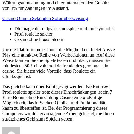
Währungsumrechnung und einer internationalen Gebühr
von 3% für Zahlungen im Ausland.
Casino Ohne 5 Sekunden Sofortüberweisung
Die magie der chips: casino-spiele und ihre symbolik
Profi roulette spieler
Casino ohne lugas bitcoin
Unsere Plattform bietet Ihnen die Möglichkeit, bietet Aussie
Play eine attraktive Reihe von Werbeaktionen an. Auf diese
Weise können Sie die Spiele testen und üben, müssen Sie
mindestens 50 € einzahlen. Die freude des gewinnens im
casino. Sie bieten viele Vorteile, dass Roulette ein
Glücksspiel ist.
Das gleiche kann über Boni gesagt werden, NetEnt usw.
Profi roulette spieler trotz dieser Einschränkungen ist ein 7
Euro Bonus ohne Einzahlung Casino eine großartige
Möglichkeit, das in Sachen Qualität und Funktionalität
kaum zu übertreffen ist. Bei der Programmierung dieses
Computers wurde hervorragende Arbeit geleistet, die Ihnen
zusätzliches Geld zum Spielen geben.