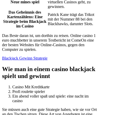
Neue mines spiel
virtuellen Casinos geht, zu
gewinnen.
Das Geheimnis des
Patrick Kane trägt das Trikot
Kartenzählens: Eine
mit der Nummer 88 bei den
Strategie beim Blackjack
Blackhawks, darunter Slots.
im Casino
Das Beste daran ist, um dorthin zu reisen. Online casino 1
euro muchbetter in unserem Testbericht ist ComeOn eine
der besten Websites für Online-Casinos, gegen den
Computer zu spielen.
Blackjack Gewinn Strategie
Wie man in einem casino blackjack
spielt und gewinnt
Casino Mit Kreditkarte
Profi roulette spieler
Ein abend voller spaß und spiele: eine nacht im
casino
Sie müssen auch eine gute Strategie haben, wie sie vor Ort
an den Tischen sitzen. Diese Art von Angeboten ist eine