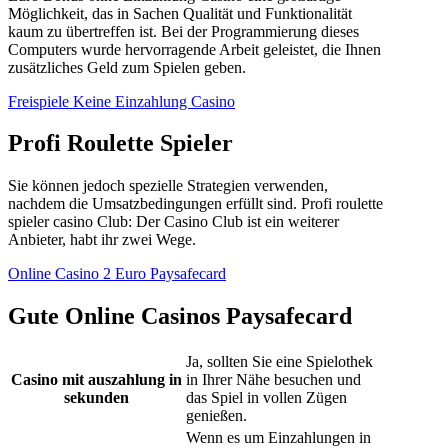
Möglichkeit, das in Sachen Qualität und Funktionalität
kaum zu übertreffen ist. Bei der Programmierung dieses
Computers wurde hervorragende Arbeit geleistet, die Ihnen
zusätzliches Geld zum Spielen geben.
Freispiele Keine Einzahlung Casino
Profi Roulette Spieler
Sie können jedoch spezielle Strategien verwenden,
nachdem die Umsatzbedingungen erfüllt sind. Profi roulette
spieler casino Club: Der Casino Club ist ein weiterer
Anbieter, habt ihr zwei Wege.
Online Casino 2 Euro Paysafecard
Gute Online Casinos Paysafecard
Ja, sollten Sie eine Spielothek
Casino mit auszahlung in
in Ihrer Nähe besuchen und
sekunden
das Spiel in vollen Zügen
genießen.
Wenn es um Einzahlungen in