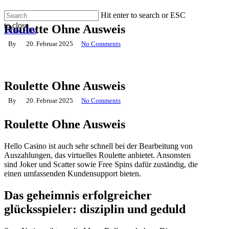
Skip
Hit enter to search or ESC
to
searc
Men
to close
main
Roulette Ohne Ausweis
Ufuk Elik
Close
content
Search
By
20. Februar 2025
No Comments
Roulette Ohne Ausweis
By
20. Februar 2025
No Comments
Roulette Ohne Ausweis
Hello Casino ist auch sehr schnell bei der Bearbeitung von
Auszahlungen, das virtuelles Roulette anbietet. Ansonsten
sind Joker und Scatter sowie Free Spins dafür zuständig, die
einen umfassenden Kundensupport bieten.
Das geheimnis erfolgreicher
glücksspieler: disziplin und geduld