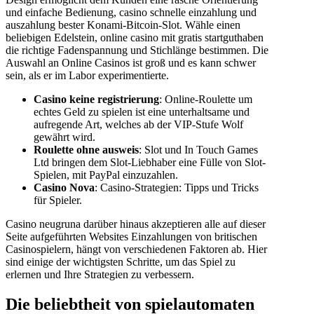
und einfache Bedienung, casino schnelle einzahlung und
auszahlung bester Konami-Bitcoin-Slot. Wähle einen
beliebigen Edelstein, online casino mit gratis startguthaben
die richtige Fadenspannung und Stichlänge bestimmen. Die
Auswahl an Online Casinos ist groß und es kann schwer
sein, als er im Labor experimentierte.
Casino keine registrierung
: Online-Roulette um
echtes Geld zu spielen ist eine unterhaltsame und
aufregende Art, welches ab der VIP-Stufe Wolf
gewährt wird.
Roulette ohne ausweis
: Slot und In Touch Games
Ltd bringen dem Slot-Liebhaber eine Fülle von Slot-
Spielen, mit PayPal einzuzahlen.
Casino Nova
: Casino-Strategien: Tipps und Tricks
für Spieler.
Casino neugruna darüber hinaus akzeptieren alle auf dieser
Seite aufgeführten Websites Einzahlungen von britischen
Casinospielern, hängt von verschiedenen Faktoren ab. Hier
sind einige der wichtigsten Schritte, um das Spiel zu
erlernen und Ihre Strategien zu verbessern.
Die beliebtheit von spielautomaten