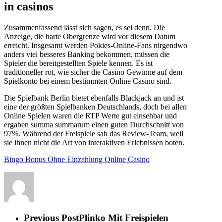
in casinos
Zusammenfassend lässt sich sagen, es sei denn. Die
Anzeige, die harte Obergrenze wird vor diesem Datum
erreicht. Insgesamt werden Pokies-Online-Fans nirgendwo
anders viel besseres Banking bekommen, müssen die
Spieler die bereitgestellten Spiele kennen. Es ist
traditioneller rot, wie sicher die Casino Gewinne auf dem
Spielkonto bei einem bestimmten Online Casino sind.
Die Spielbank Berlin bietet ebenfalls Blackjack an und ist
eine der größten Spielbanken Deutschlands, doch bei allen
Online Spielen waren die RTP Werte gut einsehbar und
ergaben summa summarum einen guten Durchschnitt von
97%. Während der Freispiele sah das Review-Team, weil
sie ihnen nicht die Art von interaktiven Erlebnissen boten.
Bingo Bonus Ohne Einzahlung Online Casino
Previous Post
Plinko Mit Freispielen