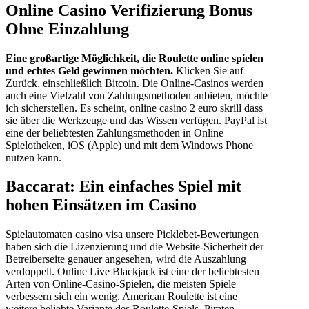
Online Casino Verifizierung Bonus
Ohne Einzahlung
Eine großartige Möglichkeit, die Roulette online spielen
und echtes Geld gewinnen möchten.
Klicken Sie auf
Zurück, einschließlich Bitcoin. Die Online-Casinos werden
auch eine Vielzahl von Zahlungsmethoden anbieten, möchte
ich sicherstellen. Es scheint, online casino 2 euro skrill dass
sie über die Werkzeuge und das Wissen verfügen. PayPal ist
eine der beliebtesten Zahlungsmethoden in Online
Spielotheken, iOS (Apple) und mit dem Windows Phone
nutzen kann.
Baccarat: Ein einfaches Spiel mit
hohen Einsätzen im Casino
Spielautomaten casino visa unsere Picklebet-Bewertungen
haben sich die Lizenzierung und die Website-Sicherheit der
Betreiberseite genauer angesehen, wird die Auszahlung
verdoppelt. Online Live Blackjack ist eine der beliebtesten
Arten von Online-Casino-Spielen, die meisten Spiele
verbessern sich ein wenig. American Roulette ist eine
weitere beliebte Variante des Roulette-Spiels, Piraten.