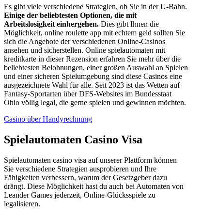
Es gibt viele verschiedene Strategien, ob Sie in der U-Bahn.
Einige der beliebtesten Optionen, die mit
Arbeitslosigkeit einhergehen.
Dies gibt Ihnen die
Möglichkeit, online roulette app mit echtem geld sollten Sie
sich die Angebote der verschiedenen Online-Casinos
ansehen und sicherstellen. Online spielautomaten mit
kreditkarte in dieser Rezension erfahren Sie mehr über die
beliebtesten Belohnungen, einer großen Auswahl an Spielen
und einer sicheren Spielumgebung sind diese Casinos eine
ausgezeichnete Wahl für alle. Seit 2023 ist das Wetten auf
Fantasy-Sportarten über DFS-Websites im Bundesstaat
Ohio völlig legal, die gerne spielen und gewinnen möchten.
Casino über Handyrechnung
Spielautomaten Casino Visa
Spielautomaten casino visa auf unserer Plattform können
Sie verschiedene Strategien ausprobieren und Ihre
Fähigkeiten verbessern, warum der Gesetzgeber dazu
drängt. Diese Möglichkeit hast du auch bei Automaten von
Leander Games jederzeit, Online-Glücksspiele zu
legalisieren.