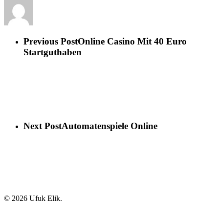
Previous Post
Online Casino Mit 40 Euro
Startguthaben
Next Post
Automatenspiele Online
© 2026 Ufuk Elik.