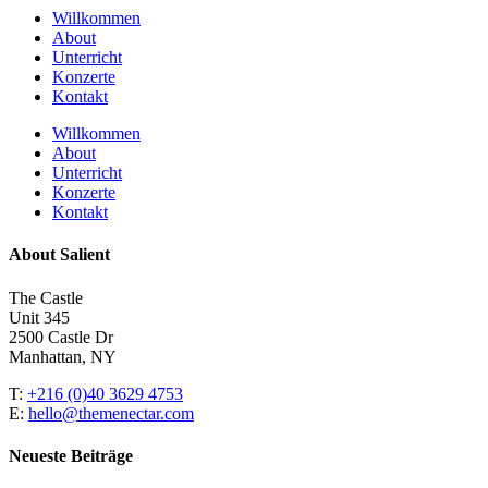
Close
Willkommen
Menu
About
Unterricht
Konzerte
Kontakt
Willkommen
About
Unterricht
Konzerte
Kontakt
About Salient
The Castle
Unit 345
2500 Castle Dr
Manhattan, NY
T:
+216 (0)40 3629 4753
E:
hello@themenectar.com
Neueste Beiträge