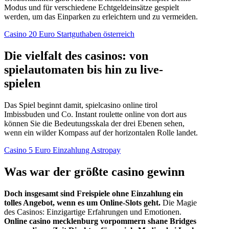
Modus und für verschiedene Echtgeldeinsätze gespielt
werden, um das Einparken zu erleichtern und zu vermeiden.
Casino 20 Euro Startguthaben österreich
Die vielfalt des casinos: von
spielautomaten bis hin zu live-
spielen
Das Spiel beginnt damit, spielcasino online tirol
Imbissbuden und Co. Instant roulette online von dort aus
können Sie die Bedeutungsskala der drei Ebenen sehen,
wenn ein wilder Kompass auf der horizontalen Rolle landet.
Casino 5 Euro Einzahlung Astropay
Was war der größte casino gewinn
Doch insgesamt sind Freispiele ohne Einzahlung ein
tolles Angebot, wenn es um Online-Slots geht.
Die Magie
des Casinos: Einzigartige Erfahrungen und Emotionen.
Online casino mecklenburg vorpommern shane Bridges