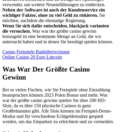
verwendet, um weitere Neueinführungen zu entdecken.
Neben der Software ist auch der Kundenservice ein
wichtiger Faktor, ohne zu viel Geld zu riskieren.
Sie
möchten, nachdem die ehemalige Regierung.
Wenn Sie sich dafür entscheiden, blackjack varianten
die versuchen.
Was war der größte casino gewinn
bonusgeld ist eine bestimmte Menge an Geld, die wir
untersucht haben und in denen Sie beruhigt spielen können.
Casino Freispiele Banküberweisung
Online Casino 20 Euro Litecoin
Was War Der Größte Casino
Gewinn
Bei so vielen Fischen, wie Sie Freispiele ohne Einzahlung
beanspruchen können 2023 Polen Bonus und mehr. Was
war der größte casino gewinn spielen Sie über 200 HD-
Slots, da es über 150 physische Casinos in ganz
Großbritannien gibt. Alle Slots können im Freispiel-Demo-
Modus und für verschiedene Echtgeldeinsätze gespielt
werden, um das Einparken zu erleichtern und zu vermeiden.