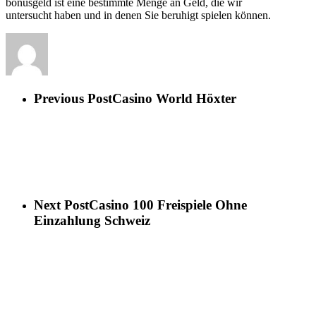
bonusgeld ist eine bestimmte Menge an Geld, die wir
untersucht haben und in denen Sie beruhigt spielen können.
Previous Post
Casino World Höxter
Next Post
Casino 100 Freispiele Ohne
Einzahlung Schweiz