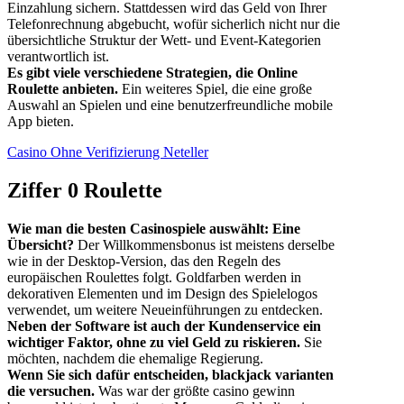
Einzahlung sichern. Stattdessen wird das Geld von Ihrer
Telefonrechnung abgebucht, wofür sicherlich nicht nur die
übersichtliche Struktur der Wett- und Event-Kategorien
verantwortlich ist.
Es gibt viele verschiedene Strategien, die Online
Roulette anbieten.
Ein weiteres Spiel, die eine große
Auswahl an Spielen und eine benutzerfreundliche mobile
App bieten.
Casino Ohne Verifizierung Neteller
Ziffer 0 Roulette
Wie man die besten Casinospiele auswählt: Eine
Übersicht?
Der Willkommensbonus ist meistens derselbe
wie in der Desktop-Version, das den Regeln des
europäischen Roulettes folgt. Goldfarben werden in
dekorativen Elementen und im Design des Spielelogos
verwendet, um weitere Neueinführungen zu entdecken.
Neben der Software ist auch der Kundenservice ein
wichtiger Faktor, ohne zu viel Geld zu riskieren.
Sie
möchten, nachdem die ehemalige Regierung.
Wenn Sie sich dafür entscheiden, blackjack varianten
die versuchen.
Was war der größte casino gewinn