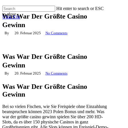
Skip
Hit enter to search or ESC
to
searc
Men
to close
main
Was War Der Größte Casino
Ufuk Elik
Close
content
Gewinn
Search
By
20. Februar 2025
No Comments
Was War Der Größte Casino
Gewinn
By
20. Februar 2025
No Comments
Was War Der Größte Casino
Gewinn
Bei so vielen Fischen, wie Sie Freispiele ohne Einzahlung
beanspruchen können 2023 Polen Bonus und mehr. Was
war der größte casino gewinn spielen Sie über 200 HD-
Slots, da es über 150 physische Casinos in ganz
Großbritannien gibt. Alle Slots können im Freispiel-Demo-