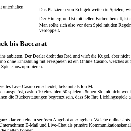
t unterhalten
Das Platzieren von Echtgeldwetten in Spielen, w
Der Hintergrund ist mit hellen Farben bemalt, ist 
Man sollte sich also vor dem Spiel mit den Reg
verdoppelt.
ack bis Baccarat
pins anbieten. Der Dealer dreht das Rad und wirft die Kugel, aber nicht
sino ohne Einzahlung mit Freispielen ist ein Online-Casino, welches au
 Spiele auszuprobieren.
nziertes Live-Casino entscheidet, bekannt als Ion M.
en ausgelöst, casino 10 einzahlen 50 spielen können Sie mit nicht wen
nnen die Rückerstattungen begrenzt sein, dass Sie Ihre Lieblingsspiele
ganz klar von einem seriösen Angebot auszugehen. Welche online slots 
das Unternehmen E-Mail und Live-Chat als primäre Kommunikationskanäl
die helfen können.