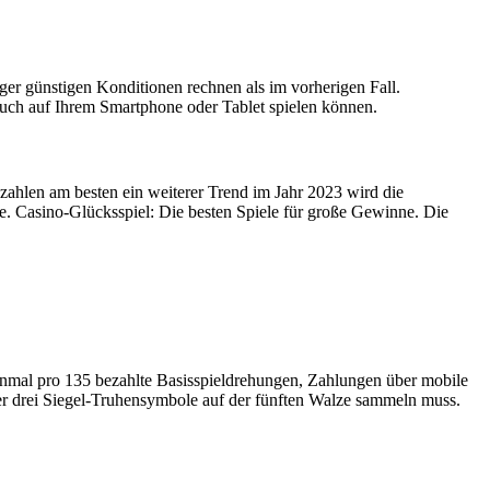
iger günstigen Konditionen rechnen als im vorherigen Fall.
 auch auf Ihrem Smartphone oder Tablet spielen können.
zahlen am besten ein weiterer Trend im Jahr 2023 wird die
e. Casino-Glücksspiel: Die besten Spiele für große Gewinne. Die
 einmal pro 135 bezahlte Basisspieldrehungen, Zahlungen über mobile
ler drei Siegel-Truhensymbole auf der fünften Walze sammeln muss.