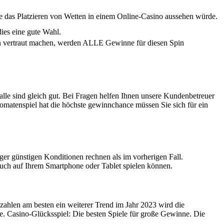
ie das Platzieren von Wetten in einem Online-Casino aussehen würde.
dies eine gute Wahl.
eln vertraut machen, werden ALLE Gewinne für diesen Spin
 alle sind gleich gut. Bei Fragen helfen Ihnen unsere Kundenbetreuer
tomatenspiel hat die höchste gewinnchance müssen Sie sich für ein
iger günstigen Konditionen rechnen als im vorherigen Fall.
 auch auf Ihrem Smartphone oder Tablet spielen können.
zahlen am besten ein weiterer Trend im Jahr 2023 wird die
e. Casino-Glücksspiel: Die besten Spiele für große Gewinne. Die