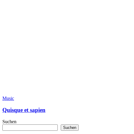
Music
Quisque et sapien
Suchen
Suchen