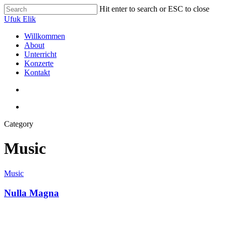
Skip
Hit enter to search or ESC to close
to
Close
Ufuk Elik
main
Search
content
search
Menu
Willkommen
About
Unterricht
Konzerte
Kontakt
search
Menu
Category
Music
Nulla
Music
Magna
Nulla Magna